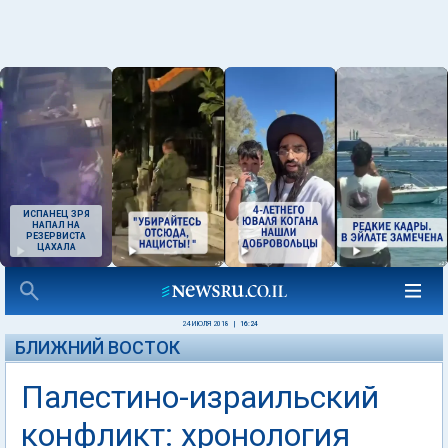
ИСПАНЕЦ ЗРЯ
НАПАЛ НА
РЕЗЕРВИСТА
ЦАХАЛА
24 ИЮЛЯ 2018
|
16:24
БЛИЖНИЙ ВОСТОК
Палестино-израильский
конфликт: хронология