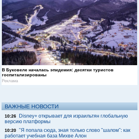
В Буковеле началась эпидемия: десятки туристов
госпитализированы
Реклама
ВАЖНЫЕ НОВОСТИ
Disney+ открывает для израильтян глобальную
10:26
версию платформы
"Я попала сюда, зная только слово "шалом": как
10:20
работает учебная база Михве Алон