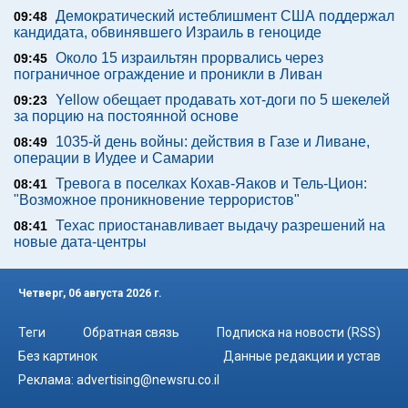
Демократический истеблишмент США поддержал
09:48
кандидата, обвинявшего Израиль в геноциде
Около 15 израильтян прорвались через
09:45
пограничное ограждение и проникли в Ливан
Yellow обещает продавать хот-доги по 5 шекелей
09:23
за порцию на постоянной основе
1035-й день войны: действия в Газе и Ливане,
08:49
операции в Иудее и Самарии
Тревога в поселках Кохав-Яаков и Тель-Цион:
08:41
"Возможное проникновение террористов"
Техас приостанавливает выдачу разрешений на
08:41
новые дата-центры
Четверг, 06 августа 2026 г.
Теги
Обратная связь
Подписка на новости (RSS)
Без картинок
Данные редакции и устав
Реклама:
advertising@newsru.co.il