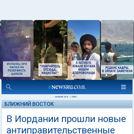
ИСПАНЕЦ ЗРЯ
НАПАЛ НА
РЕЗЕРВИСТА
ЦАХАЛА
24 ИЮНЯ 2016
|
08:01
БЛИЖНИЙ ВОСТОК
В Иордании прошли новые
антиправительственные