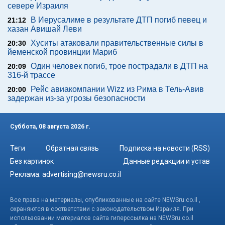
севере Израиля
В Иерусалиме в результате ДТП погиб певец и
21:12
хазан Авишай Леви
Хуситы атаковали правительственные силы в
20:30
йеменской провинции Мариб
Один человек погиб, трое пострадали в ДТП на
20:09
316-й трассе
Рейс авиакомпании Wizz из Рима в Тель-Авив
20:00
задержан из-за угрозы безопасности
Суббота, 08 августа 2026 г.
Теги
Обратная связь
Подписка на новости (RSS)
Без картинок
Данные редакции и устав
Реклама:
advertising@newsru.co.il
Все права на материалы, опубликованные на сайте NEWSru.co.il ,
охраняются в соответствии с законодательством Израиля. При
использовании материалов сайта гиперссылка на NEWSru.co.il