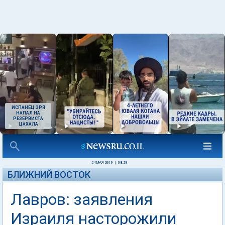
ИСПАНЕЦ ЗРЯ
НАПАЛ НА
РЕЗЕРВИСТА
ЦАХАЛА
24 МАЯ 2009
|
08:29
БЛИЖНИЙ ВОСТОК
Лавров: заявления
Израиля насторожили