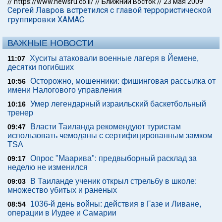
//
https://www.newsru.co.il/
//
Ближний Восток
//
23 мая 2009
Сергей Лавров встретился с главой террористической
группировки ХАМАС
ВАЖНЫЕ НОВОСТИ
Хуситы атаковали военные лагеря в Йемене,
11:07
десятки погибших
Осторожно, мошенники: фишинговая рассылка от
10:56
имени Налогового управления
Умер легендарный израильский баскетбольный
10:16
тренер
Власти Таиланда рекомендуют туристам
09:47
использовать чемоданы с сертифицированным замком
TSA
Опрос "Mаарива": предвыборный расклад за
09:17
неделю не изменился
В Таиланде ученик открыл стрельбу в школе:
09:03
множество убитых и раненых
1036-й день войны: действия в Газе и Ливане,
08:54
операции в Иудее и Самарии