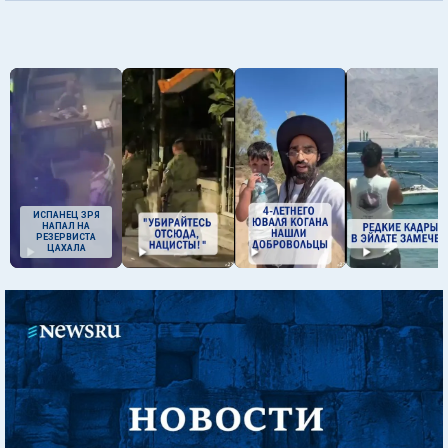
ИСПАНЕЦ ЗРЯ
НАПАЛ НА
РЕЗЕРВИСТА
ЦАХАЛА