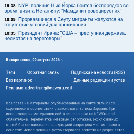
NYP: полиция Нью-Йорка боится беспорядков во
19:38
время визита Нетаниягу: "Мамдани провоцирует их"
Прорвавшиеся в Сеуту мигранты жалуются на
19:09
отсутствие условий для проживания
Президент Ирана: "США – преступная держава,
18:35
несмотря на переговоры"
Воскресенье, 09 августа 2026 г.
Теги
Обратная связь
Подписка на новости (RSS)
Без картинок
Данные редакции и устав
Реклама:
advertising@newsru.co.il
Все права на материалы, опубликованные на сайте NEWSru.co.il ,
охраняются в соответствии с законодательством Израиля. При
использовании материалов сайта гиперссылка на NEWSru.co.il
обязательна. Перепечатка интервью, репортажей, эксклюзивных
статей без согласования с редакцией запрещена – в том числе в
соцсетях. Использование фотоматериалов агентств не разрешается.