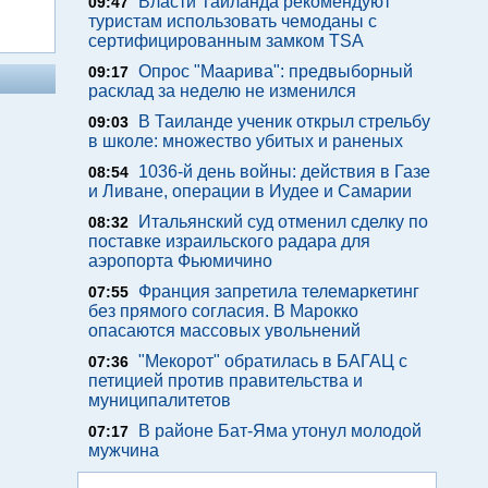
Власти Таиланда рекомендуют
09:47
туристам использовать чемоданы с
сертифицированным замком TSA
Опрос "Mаарива": предвыборный
09:17
расклад за неделю не изменился
В Таиланде ученик открыл стрельбу
09:03
в школе: множество убитых и раненых
1036-й день войны: действия в Газе
08:54
и Ливане, операции в Иудее и Самарии
Итальянский суд отменил сделку по
08:32
поставке израильского радара для
аэропорта Фьюмичино
Франция запретила телемаркетинг
07:55
без прямого согласия. В Марокко
опасаются массовых увольнений
"Мекорот" обратилась в БАГАЦ с
07:36
петицией против правительства и
муниципалитетов
В районе Бат-Яма утонул молодой
07:17
мужчина