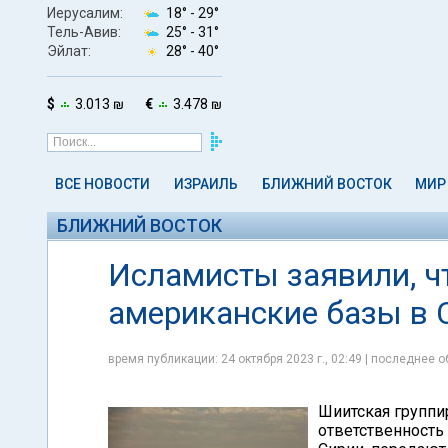
Иерусалим:
18° -
29°
Тель-Авив:
25° -
31°
Эйлат:
28° -
40°
$
3.013 ₪
€
3.478 ₪
ВСЕ НОВОСТИ
ИЗРАИЛЬ
БЛИЖНИЙ ВОСТОК
МИР
БЛИЖНИЙ ВОСТОК
Исламисты заявили, ч
американские базы в 
время публикации: 24 октября 2023 г., 02:49 | последнее о
Шиитская группи
ответственность