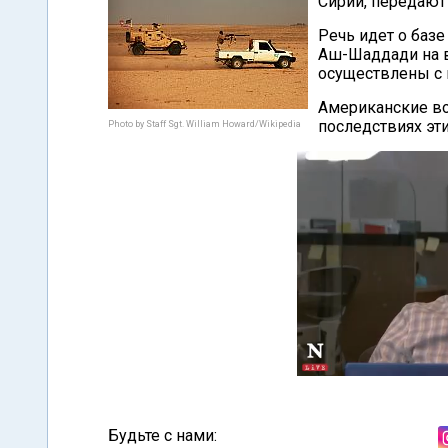
Сирии, передают
Речь идет о базе
Аш-Шаддади на в
осуществлены с
Американские во
последствиях эти
Photo by Staff Sgt. William Howard/Wikipedia
Будьте с нами: