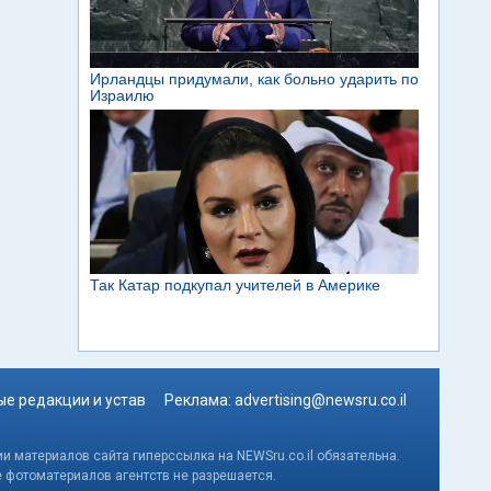
е редакции и устав
Реклама:
advertising@newsru.co.il
и материалов сайта гиперссылка на NEWSru.co.il обязательна.
е фотоматериалов агентств не разрешается.