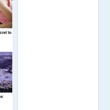
cret to
я: