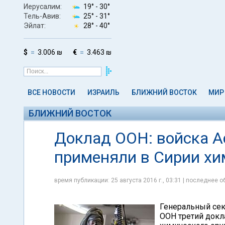
Иерусалим:
19° -
30°
Тель-Авив:
25° -
31°
Эйлат:
28° -
40°
$
3.006 ₪
€
3.463 ₪
ВСЕ НОВОСТИ
ИЗРАИЛЬ
БЛИЖНИЙ ВОСТОК
МИР
БЛИЖНИЙ ВОСТОК
Доклад ООН: войска А
применяли в Сирии хи
время публикации: 25 августа 2016 г., 03:31 | последнее об
Генеральный сек
ООН третий докл