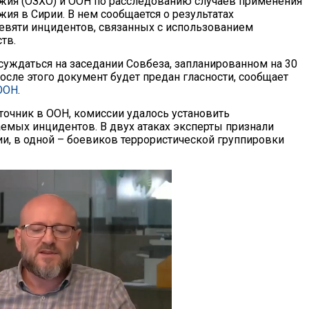
жия (ОЗХО) и ООН по расследованию случаев применения
ия в Сирии. В нем сообщается о результатах
евяти инцидентов, связанных с использованием
тв.
суждаться на заседании Совбеза, запланированном на 30
после этого документ будет предан гласности, сообщает
ООН
.
точник в ООН, комиссии удалось установить
аемых инцидентов. В двух атаках эксперты признали
, в одной – боевиков террористической группировки