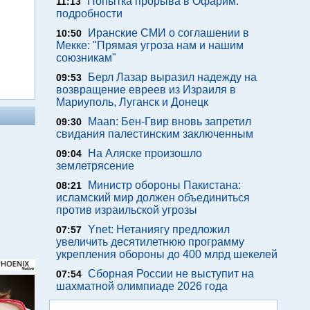
Попытка прорыва в Офарим:
11:13
подробности
Иранские СМИ о соглашении в
10:50
Мекке: "Прямая угроза нам и нашим
союзникам"
Берл Лазар выразил надежду на
09:53
возвращение евреев из Израиля в
Мариуполь, Луганск и Донецк
Maan: Бен-Гвир вновь запретил
09:30
свидания палестинским заключенным
На Аляске произошло
09:04
землетрясение
Министр обороны Пакистана:
08:21
исламский мир должен объединиться
против израильской угрозы
Ynet: Нетаниягу предложил
07:57
увеличить десятилетнюю программу
укрепления обороны до 400 млрд шекелей
Сборная России не выступит на
07:54
шахматной олимпиаде 2026 года