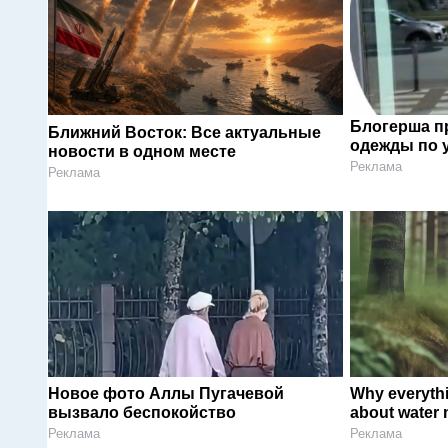
Блогерша п
Ближний Восток: Все актуальные
одежды по 
новости в одном месте
Реклама
Реклама
Новое фото Аллы Пугачевой
Why everyth
вызвало беспокойство
about water 
Реклама
Реклама