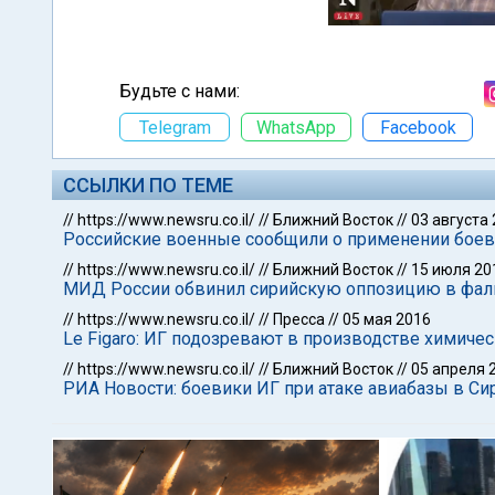
Будьте с нами:
Telegram
WhatsApp
Facebook
ССЫЛКИ ПО ТЕМЕ
//
https://www.newsru.co.il/
//
Ближний Восток
//
03 августа
Российские военные сообщили о применении бое
//
https://www.newsru.co.il/
//
Ближний Восток
//
15 июля 20
МИД России обвинил сирийскую оппозицию в фал
//
https://www.newsru.co.il/
//
Пресса
//
05 мая 2016
Le Figaro: ИГ подозревают в производстве химиче
//
https://www.newsru.co.il/
//
Ближний Восток
//
05 апреля 
РИА Новости: боевики ИГ при атаке авиабазы в С