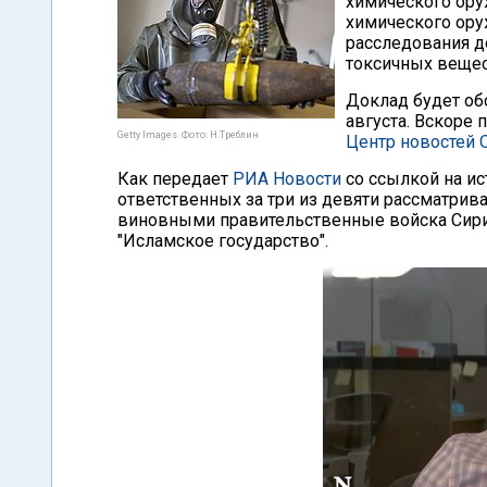
химического ору
химического оруж
расследования д
токсичных вещес
Доклад будет об
августа. Вскоре 
Getty Images. Фото: Н.Треблин
Центр новостей 
Как передает
РИА Новости
со ссылкой на ис
ответственных за три из девяти рассматрив
виновными правительственные войска Сирии
"Исламское государство".