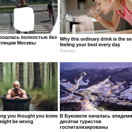
рошлась полностью без
Why this ordinary drink is the se
улицам Москвы
feeling your best every day
Реклама
ing you thought you knew
В Буковеле началась эпидеми
might be wrong
десятки туристов
госпитализированы