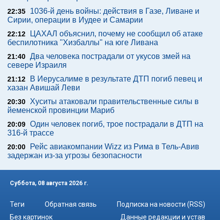
1036-й день войны: действия в Газе, Ливане и
22:35
Сирии, операции в Иудее и Самарии
ЦАХАЛ объяснил, почему не сообщил об атаке
22:12
беспилотника "Хизбаллы" на юге Ливана
Два человека пострадали от укусов змей на
21:40
севере Израиля
В Иерусалиме в результате ДТП погиб певец и
21:12
хазан Авишай Леви
Хуситы атаковали правительственные силы в
20:30
йеменской провинции Мариб
Один человек погиб, трое пострадали в ДТП на
20:09
316-й трассе
Рейс авиакомпании Wizz из Рима в Тель-Авив
20:00
задержан из-за угрозы безопасности
Суббота, 08 августа 2026 г.
Теги
Обратная связь
Подписка на новости (RSS)
Без картинок
Данные редакции и устав