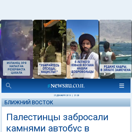
ИСПАНЕЦ ЗРЯ
НАПАЛ НА
РЕЗЕРВИСТА
ЦАХАЛА
25 ДЕКАБРЯ 2013
|
21:20
БЛИЖНИЙ ВОСТОК
Палестинцы забросали
камнями автобус в