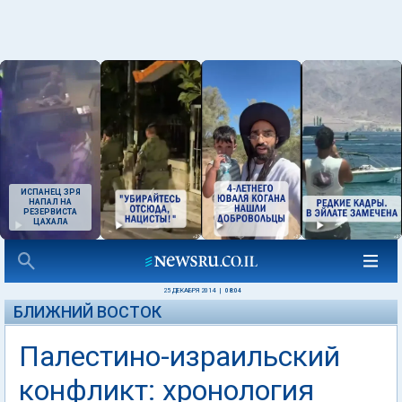
ИСПАНЕЦ ЗРЯ
НАПАЛ НА
РЕЗЕРВИСТА
ЦАХАЛА
25 ДЕКАБРЯ 2014
|
08:04
БЛИЖНИЙ ВОСТОК
Палестино-израильский
конфликт: хронология