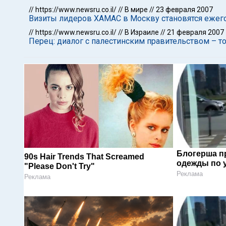
//
https://www.newsru.co.il/
//
В мире
//
23 февраля 2007
Визиты лидеров ХАМАС в Москву становятся еже
//
https://www.newsru.co.il/
//
В Израиле
//
21 февраля 2007
Перец: диалог с палестинским правительством – т
Блогерша п
90s Hair Trends That Screamed
одежды по 
"Please Don't Try"
Реклама
Реклама