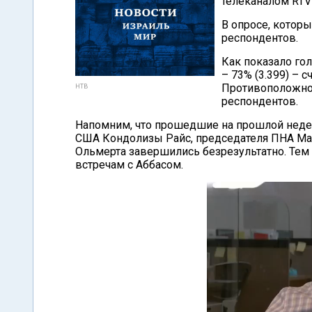
телеканалом RTVi
В опросе, которы
респондентов.
Как показало го
– 73% (3.399) – 
Противоположной
НТВ
респондентов.
Напомним, что прошедшие на прошлой недел
США Кондолизы Райс, председателя ПНА Ма
Ольмерта завершились безрезультатно. Тем 
встречам с Аббасом.