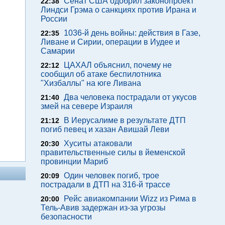
Сенат США одобрил законопроект
22:38
Линдси Грэма о санкциях против Ирана и
России
1036-й день войны: действия в Газе,
22:35
Ливане и Сирии, операции в Иудее и
Самарии
ЦАХАЛ объяснил, почему не
22:12
сообщил об атаке беспилотника
"Хизбаллы" на юге Ливана
Два человека пострадали от укусов
21:40
змей на севере Израиля
В Иерусалиме в результате ДТП
21:12
погиб певец и хазан Авишай Леви
Хуситы атаковали
20:30
правительственные силы в йеменской
провинции Мариб
Один человек погиб, трое
20:09
пострадали в ДТП на 316-й трассе
Рейс авиакомпании Wizz из Рима в
20:00
Тель-Авив задержан из-за угрозы
безопасности