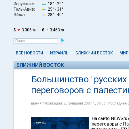
Иерусалим:
18° -
29°
Тель-Авив:
25° -
31°
Эйлат:
28° -
40°
$
3.006 ₪
€
3.463 ₪
ВСЕ НОВОСТИ
ИЗРАИЛЬ
БЛИЖНИЙ ВОСТОК
МИР
БЛИЖНИЙ ВОСТОК
Большинство "русских
переговоров с палест
время публикации: 25 февраля 2007 г., 08:36 | последнее 
На сайте NEWSru.
переговоры с Па