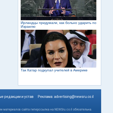
е редакции и устав
Реклама:
advertising@newsru.co.il
и материалов сайта гиперссылка на NEWSru.co.il обязательна.