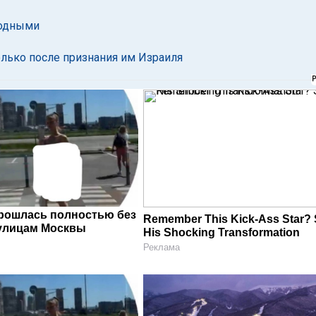
годными
олько после признания им Израиля
рошлась полностью без
Remember This Kick-Ass Star?
улицам Москвы
His Shocking Transformation
Реклама