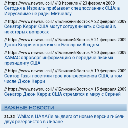
//
https://www.newsru.co.il/
//
В Израиле
//
23 февраля 2009
Сегодня в Израиль прибывает спецпосланник США: в
Иерусалиме не рады Митчеллу
//
https://www.newsru.co.il/
//
Ближний Восток
//
22 февраля 2009
Сенатор Керри: США могут сотрудничать с Сирией в
некоторых вопросах
//
https://www.newsru.co.il/
//
Ближний Восток
//
21 февраля 2009
Джон Керри встретился с Башаром Асадом
//
https://www.newsru.co.il/
//
Ближний Восток
//
20 февраля 2009
ХАМАС опроверг информацию о передаче письма
президенту США
//
https://www.newsru.co.il/
//
Ближний Восток
//
19 февраля 2009
Сектор Газы посетили трое конгрессменов США, в том
числе Джон Керри
//
https://www.newsru.co.il/
//
Ближний Восток
//
15 февраля 2009
Сенатор Джон Керри: США стремятся к миру с Сирией
ВАЖНЫЕ НОВОСТИ
Walla: в ЦАХАЛе выдвигают новые версии гибели
21:32
двух резервистов в Ливане