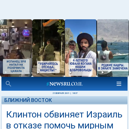
ИСПАНЕЦ ЗРЯ
НАПАЛ НА
РЕЗЕРВИСТА
ЦАХАЛА
25 ФЕВРАЛЯ 2009
|
18:37
БЛИЖНИЙ ВОСТОК
Клинтон обвиняет Израиль
в отказе помочь мирным