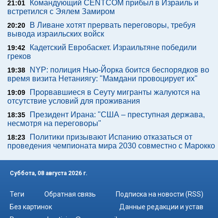
Командующий CENTCOM прибыл в Израиль и
21:01
встретился с Эялем Замиром
В Ливане хотят прервать переговоры, требуя
20:20
вывода израильских войск
Кадетский Евробаскет. Израильтяне победили
19:42
греков
NYP: полиция Нью-Йорка боится беспорядков во
19:38
время визита Нетаниягу: "Мамдани провоцирует их"
Прорвавшиеся в Сеуту мигранты жалуются на
19:09
отсутствие условий для проживания
Президент Ирана: "США – преступная держава,
18:35
несмотря на переговоры"
Политики призывают Испанию отказаться от
18:23
проведения чемпионата мира 2030 совместно с Марокко
Суббота, 08 августа 2026 г.
Теги
Обратная связь
Подписка на новости (RSS)
Без картинок
Данные редакции и устав