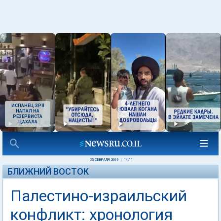
ИСПАНЕЦ ЗРЯ
НАПАЛ НА
РЕЗЕРВИСТА
ЦАХАЛА
25 ФЕВРАЛЯ 2009
|
14:11
БЛИЖНИЙ ВОСТОК
Палестино-израильский
конфликт: хронология