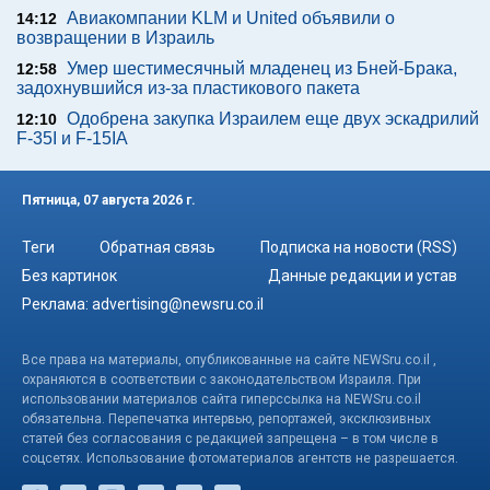
Авиакомпании KLM и United объявили о
14:12
возвращении в Израиль
Умер шестимесячный младенец из Бней-Брака,
12:58
задохнувшийся из-за пластикового пакета
Одобрена закупка Израилем еще двух эскадрилий
12:10
F-35I и F-15IA
Пятница, 07 августа 2026 г.
Теги
Обратная связь
Подписка на новости (RSS)
Без картинок
Данные редакции и устав
Реклама:
advertising@newsru.co.il
Все права на материалы, опубликованные на сайте NEWSru.co.il ,
охраняются в соответствии с законодательством Израиля. При
использовании материалов сайта гиперссылка на NEWSru.co.il
обязательна. Перепечатка интервью, репортажей, эксклюзивных
статей без согласования с редакцией запрещена – в том числе в
соцсетях. Использование фотоматериалов агентств не разрешается.