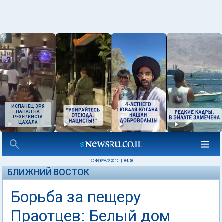
ИСПАНЕЦ ЗРЯ
НАПАЛ НА
РЕЗЕРВИСТА
ЦАХАЛА
25 ФЕВРАЛЯ 2010
|
04:20
БЛИЖНИЙ ВОСТОК
Борьба за пещеру
Праотцев: Белый дом