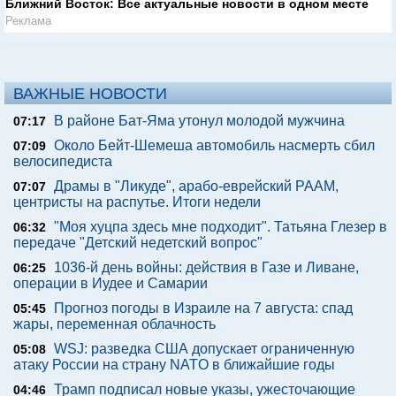
Ближний Восток: Все актуальные новости в одном месте
Реклама
ВАЖНЫЕ НОВОСТИ
В районе Бат-Яма утонул молодой мужчина
07:17
Около Бейт-Шемеша автомобиль насмерть сбил
07:09
велосипедиста
Драмы в "Ликуде", арабо-еврейский РААМ,
07:07
центристы на распутье. Итоги недели
"Моя хуцпа здесь мне подходит". Татьяна Глезер в
06:32
передаче "Детский недетский вопрос"
1036-й день войны: действия в Газе и Ливане,
06:25
операции в Иудее и Самарии
Прогноз погоды в Израиле на 7 августа: спад
05:45
жары, переменная облачность
WSJ: разведка США допускает ограниченную
05:08
атаку России на страну NATO в ближайшие годы
Трамп подписал новые указы, ужесточающие
04:46