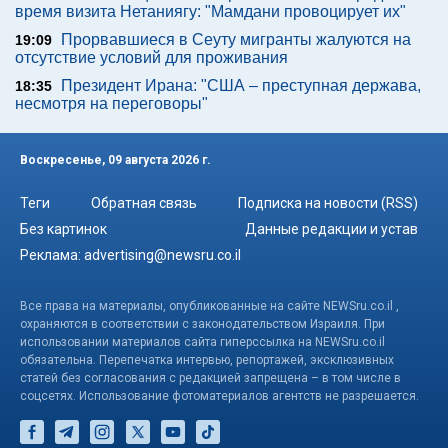
время визита Нетаниягу: "Мамдани провоцирует их"
Прорвавшиеся в Сеуту мигранты жалуются на
19:09
отсутствие условий для проживания
Президент Ирана: "США – преступная держава,
18:35
несмотря на переговоры"
Воскресенье, 09 августа 2026 г.
Теги
Обратная связь
Подписка на новости (RSS)
Без картинок
Данные редакции и устав
Реклама:
advertising@newsru.co.il
Все права на материалы, опубликованные на сайте NEWSru.co.il ,
охраняются в соответствии с законодательством Израиля. При
использовании материалов сайта гиперссылка на NEWSru.co.il
обязательна. Перепечатка интервью, репортажей, эксклюзивных
статей без согласования с редакцией запрещена – в том числе в
соцсетях. Использование фотоматериалов агентств не разрешается.