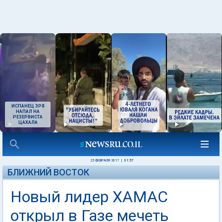
ИСПАНЕЦ ЗРЯ
НАПАЛ НА
РЕЗЕРВИСТА
ЦАХАЛА
25 ФЕВРАЛЯ 2017
|
01:57
БЛИЖНИЙ ВОСТОК
Новый лидер ХАМАС
открыл в Газе мечеть