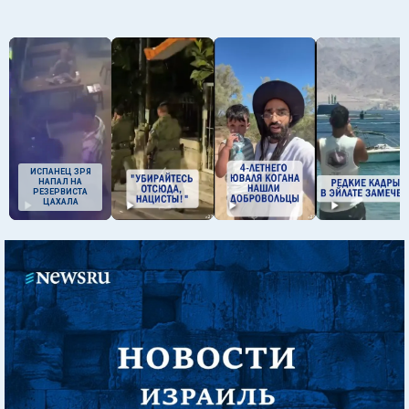
ИСПАНЕЦ ЗРЯ
НАПАЛ НА
РЕЗЕРВИСТА
ЦАХАЛА