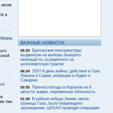
4 июня
ы
и, а
Ирака,
ВАЖНЫЕ НОВОСТИ
Британские консерваторы
кого
06:29
выдвинули на выборы бывшего
кской
неонациста, осужденного за
антисемитскую травлю
1037-й день войны: действия в Газе,
06:24
Ливане и Сирии, операции в Иудее и
Самарии
ых
Прогноз погоды в Израиле на 8
05:55
августа: жарко, переменная облачность
 в
В районе кибуца Зиким, около
01:49
ас пик
границы Газы, было повреждено
заграждение. ЦАХАЛ проводит операцию