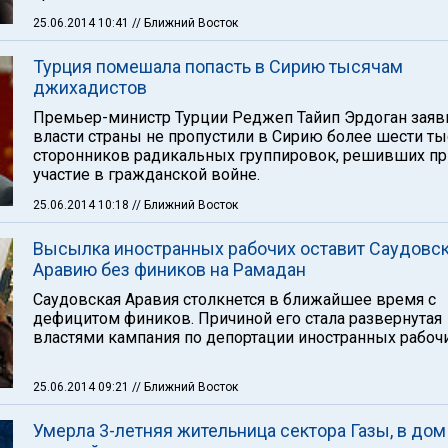
25.06.2014 10:41
// Ближний Восток
Турция помешала попасть в Сирию тысячам
джихадистов
Премьер-министр Турции Реджеп Тайип Эрдоган заяви
власти страны не пропустили в Сирию более шести ты
сторонников радикальных группировок, решивших пр
участие в гражданской войне.
25.06.2014 10:18
// Ближний Восток
Высылка иностранных рабочих оставит Саудовс
Аравию без фиников на Рамадан
Саудовская Аравия столкнется в ближайшее время с
дефицитом фиников. Причиной его стала развернутая
властями кампания по депортации иностранных рабочи
25.06.2014 09:21
// Ближний Восток
Умерла 3-летняя жительница сектора Газы, в дом