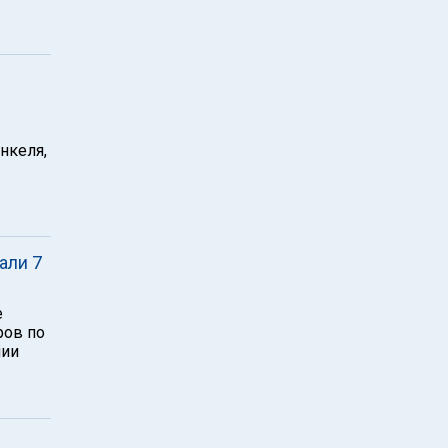
нкеля,
али 7
е
ров по
мии