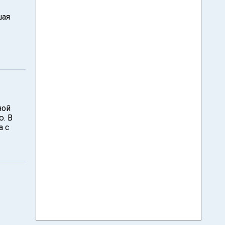
шая
ной
ю. В
а с