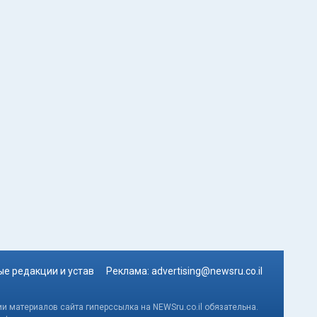
е редакции и устав
Реклама:
advertising@newsru.co.il
и материалов сайта гиперссылка на NEWSru.co.il обязательна.