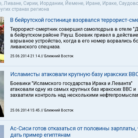
е, Ливане, Сирии, Иордании, Йемене, Иране, Ираке, Саудов
ругих странах региона
В бейрутской гостинице взорвался террорист-см
Террорист-смертник совершил самоподрыв в отеле "
в бейрутском районе Рауш. Боевик привел в действи
взрывное устройство, когда в его номер ворвались 
ливанского спецназа.
25.06.2014 21:14
// Ближний Восток
Исламисты атаковали крупную базу иракских ВВ
Боевики "Исламского государства Ирака и Леванта"
атаковали одну из самых крупных баз иракских ВВС и
захватили контроль над несколькими нефтепромысла
25.06.2014 15:45
// Ближний Восток
Ас-Сиси готов отказаться от половины зарплаты,
дать пример египтянам