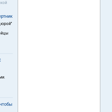
ской
ертник
Дюрой"
е
бойцы
С
ми.
 чтобы