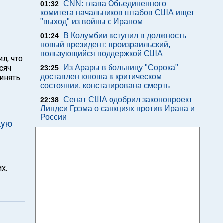
CNN: глава Объединенного
01:32
комитета начальников штабов США ищет
"выход" из войны с Ираном
В Колумбии вступил в должность
01:24
новый президент: произраильский,
пользующийся поддержкой США
л, что
сяч
Из Арары в больницу "Сорока"
23:25
доставлен юноша в критическом
инять
состоянии, констатирована смерть
Сенат США одобрил законопроект
22:38
Линдси Грэма о санкциях против Ирана и
России
кую
х.