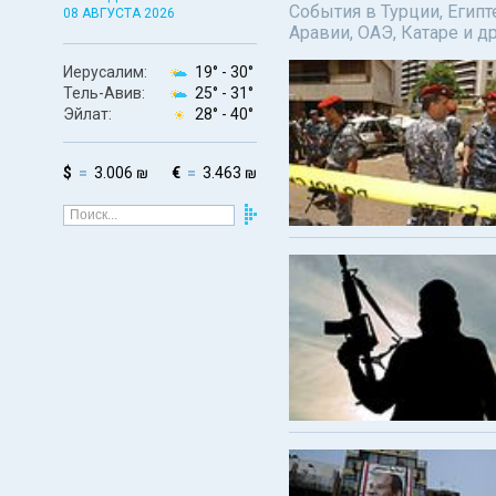
События в Турции, Египт
08 АВГУСТА 2026
Аравии, ОАЭ, Катаре и д
Иерусалим:
19° -
30°
Тель-Авив:
25° -
31°
Эйлат:
28° -
40°
$
3.006 ₪
€
3.463 ₪