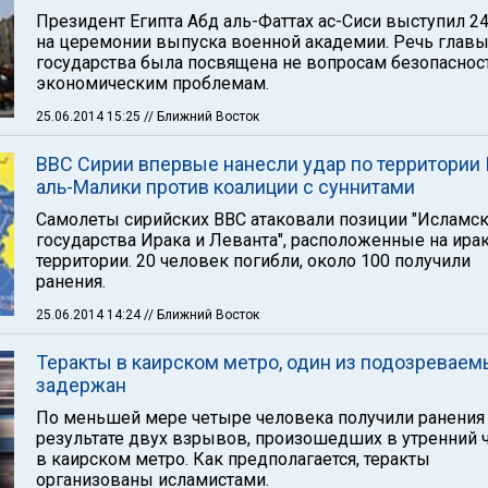
Президент Египта Абд аль-Фаттах ас-Сиси выступил 2
на церемонии выпуска военной академии. Речь глав
государства была посвящена не вопросам безопасност
экономическим проблемам.
25.06.2014 15:25
// Ближний Восток
ВВС Сирии впервые нанесли удар по территории 
аль-Малики против коалиции с суннитами
Самолеты сирийских ВВС атаковали позиции "Исламс
государства Ирака и Леванта", расположенные на ира
территории. 20 человек погибли, около 100 получили
ранения.
25.06.2014 14:24
// Ближний Восток
Теракты в каирском метро, один из подозреваем
задержан
По меньшей мере четыре человека получили ранения
результате двух взрывов, произошедших в утренний ч
в каирском метро. Как предполагается, теракты
организованы исламистами.