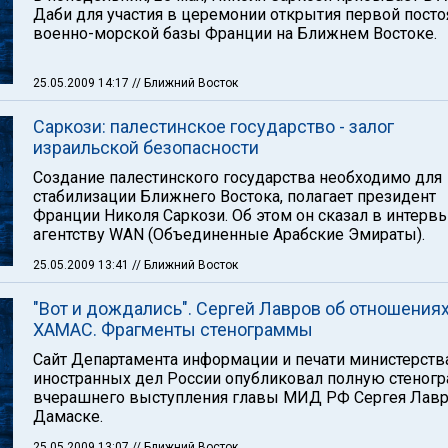
Даби для участия в церемонии открытия первой пост
военно-морской базы Франции на Ближнем Востоке.
25.05.2009 14:17
// Ближний Восток
Саркози: палестинское государство - залог
израильской безопасности
Создание палестинского государства необходимо для
стабилизации Ближнего Востока, полагает президент
Франции Николя Саркози. Об этом он сказал в интерв
агентству WAN (Объединенные Арабские Эмираты).
25.05.2009 13:41
// Ближний Восток
"Вот и дождались". Сергей Лавров об отношениях
ХАМАС. Фрагменты стенограммы
Сайт Департамента информации и печати министерств
иностранных дел России опубликовал полную стеног
вчерашнего выступления главы МИД РФ Сергея Лавр
Дамаске.
25.05.2009 13:07
// Ближний Восток