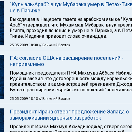
"Куль аль-Араб": внук Мубарака умер в Петах-Тикв
не в Париже
Выходящая в Нацерете газета на арабском языке "Кул
Араб" утверждает, что Мухаммад Мубарак, внук прези
Египта, проходил лечение и умер не в Париже, а в Пет
Тикве. Издание приводит слова очевидцев.
25.05.2009 18:30
// Ближний Восток
ПА: согласие США на расширение поселений -
неприемлемо
Помощник председателя ПНА Махмуда Аббаса Набиль
Рдейна заявил, что договоренность между израильск
правительством и администрацией президента Джор
Буша о расширении еврейских поселений "нелегальная
25.05.2009 18:13
// Ближний Восток
Президент Ирана отверг предложение Запада о
замораживании ядерных разработок
Президент Ирана Махмуд Ахмадинеджад отверг сего