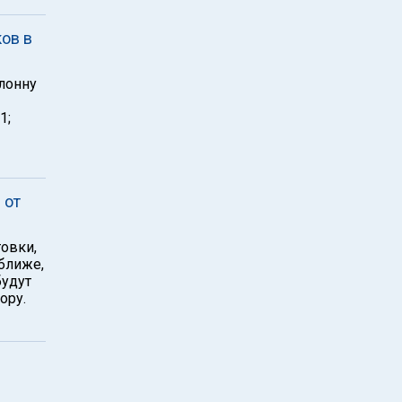
ов в
лонну
1;
 от
овки,
ближе,
будут
ору.