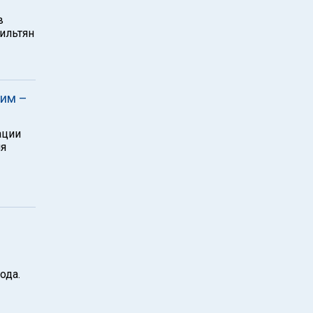
в
ильтян
лим –
ации
ия
ода.