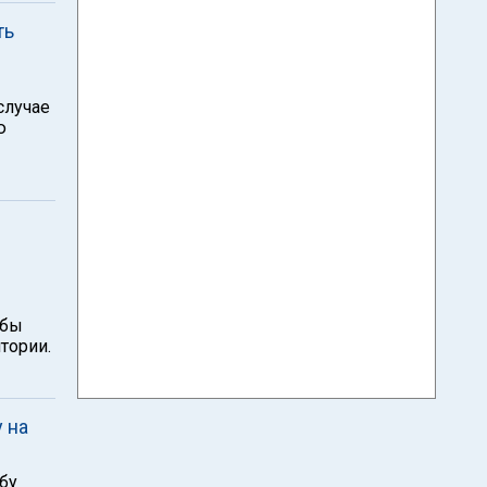
ть
случае
ю
обы
тории.
 на
бу