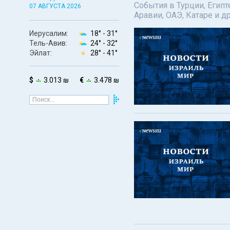
События в Турции, Египт
07 АВГУСТА 2026
Аравии, ОАЭ, Катаре и д
Иерусалим:
18° -
31°
Тель-Авив:
24° -
32°
Эйлат:
28° -
41°
$
3.013 ₪
€
3.478 ₪