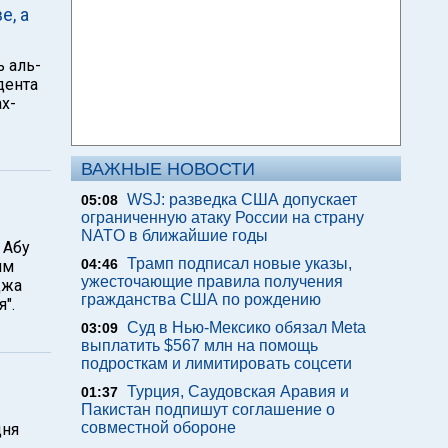
е, а
ь аль-
дента
ах-
ВАЖНЫЕ НОВОСТИ
WSJ: разведка США допускает
05:08
ограниченную атаку России на страну
NATO в ближайшие годы
 Абу
Трамп подписал новые указы,
04:46
им
ужесточающие правила получения
джа
гражданства США по рождению
".
Суд в Нью-Мексико обязал Meta
03:09
выплатить $567 млн на помощь
подросткам и лимитировать соцсети
Турция, Саудовская Аравия и
01:37
Пакистан подпишут соглашение о
совместной обороне
дня