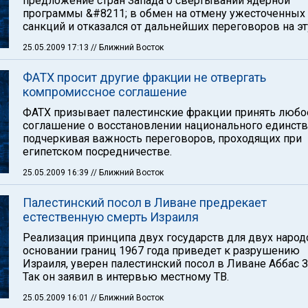
предложение стран Запада о свертывании ядерной
программы &#8211; в обмен на отмену ужесточенных
санкций и отказался от дальнейших переговоров на эт
25.05.2009 17:13
// Ближний Восток
ФАТХ просит другие фракции не отвергать
компромиссное соглашение
ФАТХ призывает палестинские фракции принять любо
соглашение о восстановлении национального единств
подчеркивая важность переговоров, проходящих при
египетском посредничестве.
25.05.2009 16:39
// Ближний Восток
Палестинский посол в Ливане предрекает
естественную смерть Израиля
Реализация принципа двух государств для двух народ
основании границ 1967 года приведет к разрушению
Израиля, уверен палестинский посол в Ливане Аббас З
Так он заявил в интервью местному ТВ.
25.05.2009 16:01
// Ближний Восток