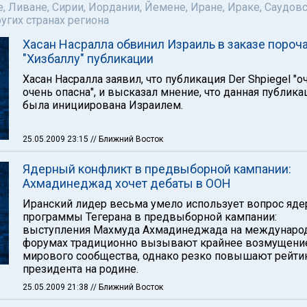
е, Ливане, Сирии, Иордании, Йемене, Иране, Ираке, Саудов
ругих странах региона
Хасан Насралла обвинил Израиль в заказе поро
"Хизбаллу" публикации
Хасан Насралла заявил, что публикация Der Shpiegel "о
очень опасна", и высказал мнение, что данная публика
была инициирована Израилем.
25.05.2009 23:15
// Ближний Восток
Ядерный конфликт в предвыборной кампании:
Ахмадинеджад хочет дебаты в ООН
Иранский лидер весьма умело использует вопрос яде
программы Тегерана в предвыборной кампании:
выступления Махмуда Ахмадинеджада на междунаро
форумах традиционно вызывают крайнее возмущени
мирового сообщества, однако резко повышают рейти
президента на родине.
25.05.2009 21:38
// Ближний Восток