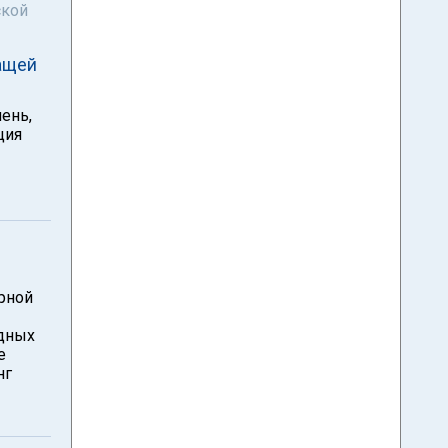
ской
чащей
чень,
ция
рной
дных
е
нг