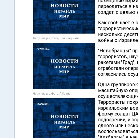
похищение израи
переодеться в и
солдат, с целью 
Как сообщает в с
террористически
несколько десят
Getty Images, фото Д.Сильвермана
войны с Израиле
"Новобранцы" пр
террористов, на
ракетами "Град"
отработали опер
согласились осу
Одна группировка
масштабную опер
Getty Images. Фото: А.Катиб
осуществляющих 
Террористы покр
израильским во
форму солдат ЦА
подозрений, и сп
одного или неск
воспользоваться 
"Хизбаллы" в на