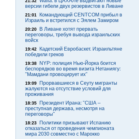
Walla: в ЦАХАЛе выдвигают новые
21:32
версии гибели двух резервистов в Ливане
Командующий CENTCOM прибыл в
21:01
Израиль и встретился с Эялем Замиром
В Ливане хотят прервать
20:20
переговоры, требуя вывода израильских
войск
Кадетский Евробаскет. Израильтяне
19:42
победили греков
NYP: полиция Нью-Йорка боится
19:38
беспорядков во время визита Нетаниягу:
"Мамдани провоцирует их"
Прорвавшиеся в Сеуту мигранты
19:09
жалуются на отсутствие условий для
проживания
Президент Ирана: "США –
18:35
преступная держава, несмотря на
переговоры"
Политики призывают Испанию
18:23
отказаться от проведения чемпионата
мира 2030 совместно с Марокко