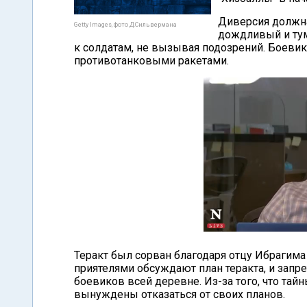
Диверсия должна
Getty Images, фото Д.Сильвермана
дождливый и тум
к солдатам, не вызывая подозрений. Боеви
противотанковыми ракетами.
Теракт был сорван благодаря отцу Ибрагима
приятелями обсуждают план теракта, и запре
боевиков всей деревне. Из-за того, что та
вынуждены отказаться от своих планов.