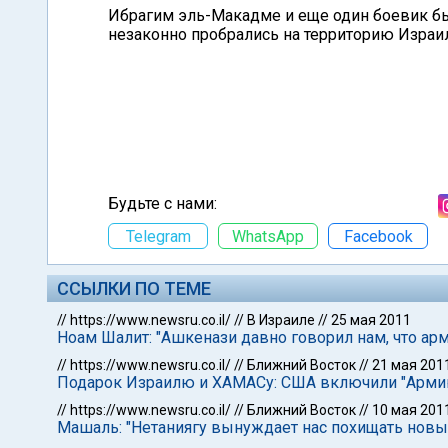
Ибрагим эль-Макадме и еще один боевик бы
незаконно пробрались на территорию Израил
Будьте с нами:
Telegram
WhatsApp
Facebook
ССЫЛКИ ПО ТЕМЕ
//
https://www.newsru.co.il/
//
В Израиле
//
25 мая 2011
Ноам Шалит: "Ашкенази давно говорил нам, что арм
//
https://www.newsru.co.il/
//
Ближний Восток
//
21 мая 201
Подарок Израилю и ХАМАСу: США включили "Армию
//
https://www.newsru.co.il/
//
Ближний Восток
//
10 мая 201
Машаль: "Нетаниягу вынуждает нас похищать новых