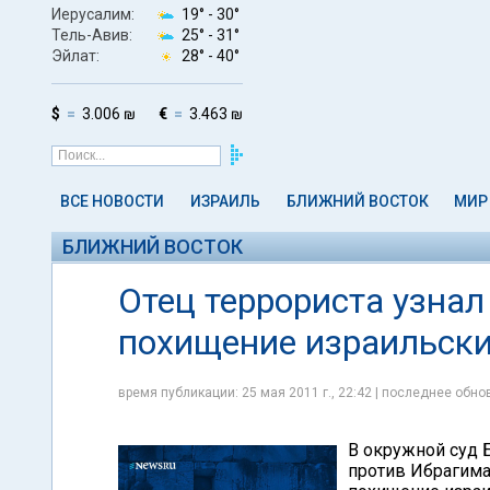
Иерусалим:
19° -
30°
Тель-Авив:
25° -
31°
Эйлат:
28° -
40°
$
3.006 ₪
€
3.463 ₪
ВСЕ НОВОСТИ
ИЗРАИЛЬ
БЛИЖНИЙ ВОСТОК
МИР
БЛИЖНИЙ ВОСТОК
Отец террориста узнал
похищение израильски
время публикации: 25 мая 2011 г., 22:42 | последнее обнов
В окружной суд
против Ибрагима