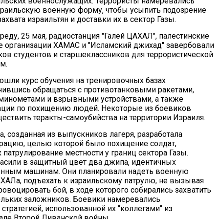
льских военнослужащих. Террористы намеревались
зраильскую военную форму, чтобы усыпить подозрение
захвата израильтян и доставки их в сектор Газы.
реду, 25 мая, радиостанция "Галей ЦАХАЛ", палестинские
е организации ХАМАС и "Исламский джихад" завербовали
ков студентов и старшеклассников для террористической
м.
ошли курс обучения на тренировочных базах
учившись обращаться с противотанковыми ракетами,
, минометами и взрывными устройствами, а также
ации по похищению людей. Некоторые из боевиков
ществить теракты-самоубийства на территории Израиля.
, созданная из выпускников лагеря, разработала
ацию, целью которой было похищение солдат,
патрулирование местности у границ сектора Газы.
асили в защитный цвет два джипа, идентичных
енным машинам. Они планировали надеть военную
ХАЛа, подъехать к израильскому патрулю, не вызывая
ровоцировать бой, в ходе которого собирались захватить
ольких заложников. Боевики намеревались
стратегией, использованной их "коллегами" из
чале Второй Ливанской войны.