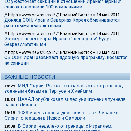
ЕС ужесточает санкции в отношении Ирана: "черный"
список пополнили 100 компаниями
//
https://www.newsru.co.il/
//
Ближний Восток
//
14 мая 2011
Доклад ООН: Иран и Северная Корея обмениваются
ракетными технологиями
//
https://www.newsru.co.il/
//
Ближний Восток
//
14 мая 2011
Эксперт: переговоры Ирана с "шестеркой" будут
безрезультатными
//
https://www.newsru.co.il/
//
Ближний Восток
//
12 мая 2011
СБ ООН: Иран развивает ядерную программу, несмотря
на санкции
ВАЖНЫЕ НОВОСТИ
МИД Сирии: Россия отказалась от контроля над
18:25
военными базами в Тартусе и Хмеймим
ЦАХАЛ опубликовал видео уничтожения туннеля
18:24
на юге Ливана
1038-й день войны: действия в Газе, Ливане и
18:18
Сирии, операции в Иудее и Самарии
В Сирии, недалеко от границы с Израилем,
18:08