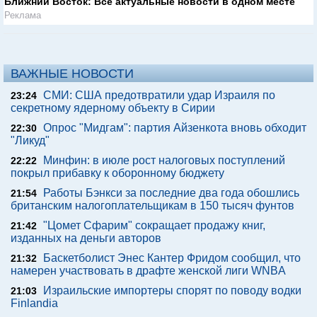
Ближний Восток: Все актуальные новости в одном месте
Реклама
ВАЖНЫЕ НОВОСТИ
СМИ: США предотвратили удар Израиля по
23:24
секретному ядерному объекту в Сирии
Опрос "Мидгам": партия Айзенкота вновь обходит
22:30
"Ликуд"
Минфин: в июле рост налоговых поступлений
22:22
покрыл прибавку к оборонному бюджету
Работы Бэнкси за последние два года обошлись
21:54
британским налогоплательщикам в 150 тысяч фунтов
"Цомет Сфарим" сокращает продажу книг,
21:42
изданных на деньги авторов
Баскетболист Энес Кантер Фридом сообщил, что
21:32
намерен участвовать в драфте женской лиги WNBA
Израильские импортеры спорят по поводу водки
21:03
Finlandia