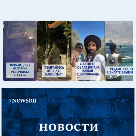
ИСПАНЕЦ ЗРЯ
НАПАЛ НА
РЕЗЕРВИСТА
ЦАХАЛА