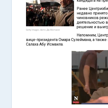
кандидата на пр
Ранее Центризби
недавно принято
чиновников режи
деятельностью в
решение и выигр
Getty Images. Фото: Дж.Митчелл
Напомним, Центр
вице-президента Омара Сулеймана, а также 
Салаха Абу Исмаила.