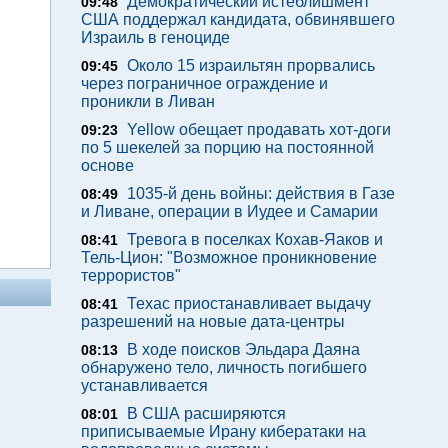
Демократический истеблишмент
09:48
США поддержал кандидата, обвинявшего
Израиль в геноциде
Около 15 израильтян прорвались
09:45
через пограничное ограждение и
проникли в Ливан
Yellow обещает продавать хот-доги
09:23
по 5 шекелей за порцию на постоянной
основе
1035-й день войны: действия в Газе
08:49
и Ливане, операции в Иудее и Самарии
Тревога в поселках Кохав-Яаков и
08:41
Тель-Цион: "Возможное проникновение
террористов"
Техас приостанавливает выдачу
08:41
разрешений на новые дата-центры
В ходе поисков Эльдара Даяна
08:13
обнаружено тело, личность погибшего
устанавливается
В США расширяются
08:01
приписываемые Ирану кибератаки на