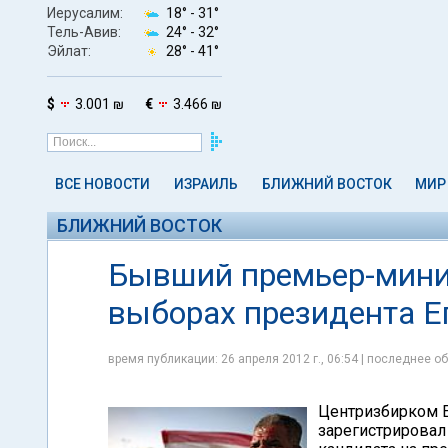
Иерусалим:
18° -
31°
Тель-Авив:
24° -
32°
Эйлат:
28° -
41°
$
3.001 ₪
€
3.466 ₪
ВСЕ НОВОСТИ
ИЗРАИЛЬ
БЛИЖНИЙ ВОСТОК
МИР
БЛИЖНИЙ ВОСТОК
Бывший премьер-минис
выборах президента Е
время публикации: 26 апреля 2012 г., 06:54 | последнее об
Центризбирком Е
зарегистрировал