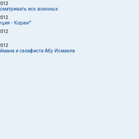
2012
ссматривать иск военных
2012
ция - Коран!"
2012
2012
ймана и салафиста Абу Исмаила