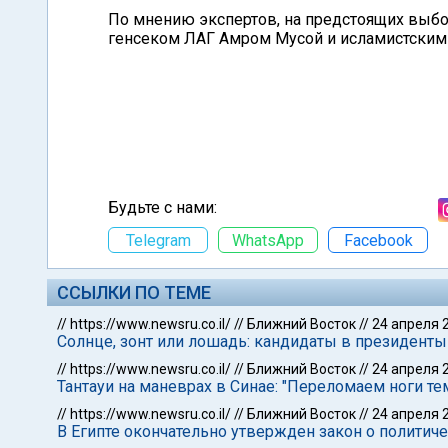
По мнению экспертов, на предстоящих выб
генсеком ЛАГ Амром Мусой и исламистским
Будьте с нами:
Telegram
WhatsApp
Facebook
ССЫЛКИ ПО ТЕМЕ
//
https://www.newsru.co.il/
//
Ближний Восток
//
24 апреля 
Солнце, зонт или лошадь: кандидаты в президент
//
https://www.newsru.co.il/
//
Ближний Восток
//
24 апреля 
Тантауи на маневрах в Синае: "Переломаем ноги тем
//
https://www.newsru.co.il/
//
Ближний Восток
//
24 апреля 
В Египте окончательно утвержден закон о политич