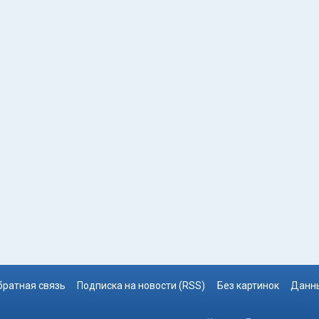
братная связь
Подписка на новости (RSS)
Без картинок
Данны