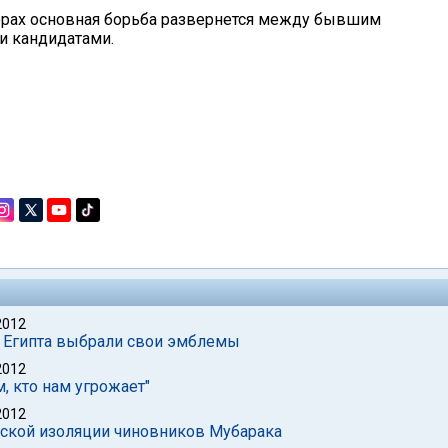
орах основная борьба развернется между бывшим
и кандидатами.
2012
ы Египта выбрали свои эмблемы
2012
, кто нам угрожает"
2012
еской изоляции чиновников Мубарака