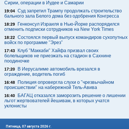
Сирии, операции в Иудее и Самарии
Суд запретил Трампу продолжать строительство
19:04
бального зала Белого дома без одобрения Конгресса
Генконсул Израиля в Нью-Йорке распорядился
18:29
отменить подписки сотрудников на New York Times
Состоялся первый выпуск командиров сухопутных
18:22
войск по программе "Эрез"
Клуб "Маккаби" Хайфа призвал своих
17:43
болельщиков не приезжать на стадион в Сахнине
поодиночке
В Иерусалиме автомобиль врезался в
17:20
ограждение, водитель погиб
Полиция опровергла слухи о "чрезвычайном
16:48
происшествии" на набережной Тель-Авива
БАГАЦ отказался заморозить решение о лишении
16:40
льгот жертвователей йешивам, в которых учатся
уклонисты
Пятница, 07 августа 2026 г.