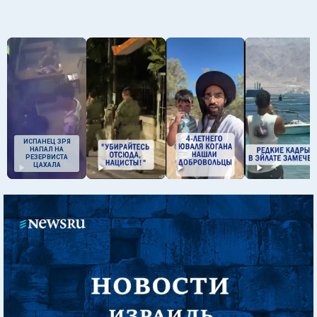
ИСПАНЕЦ ЗРЯ
НАПАЛ НА
РЕЗЕРВИСТА
ЦАХАЛА