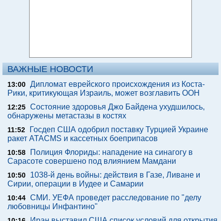
ВАЖНЫЕ НОВОСТИ
Дипломат еврейского происхождения из Коста-
13:00
Рики, критикующая Израиль, может возглавить ООН
Состояние здоровья Джо Байдена ухудшилось,
12:25
обнаружены метастазы в костях
Госдеп США одобрил поставку Турцией Украине
11:52
ракет ATACMS и кассетных боеприпасов
Полиция Флориды: нападение на синагогу в
10:58
Сарасоте совершено под влиянием Мамдани
1038-й день войны: действия в Газе, Ливане и
10:50
Сирии, операции в Иудее и Самарии
СМИ. УЕФА проведет расследование по "делу
10:44
любовницы Инфантино"
Иран выставил США список условий для открытия
10:16