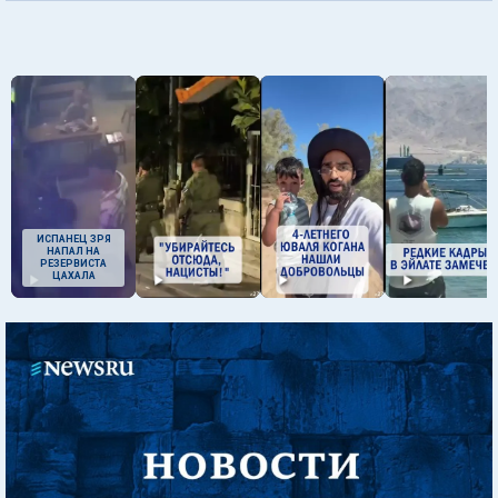
ИСПАНЕЦ ЗРЯ
НАПАЛ НА
РЕЗЕРВИСТА
ЦАХАЛА