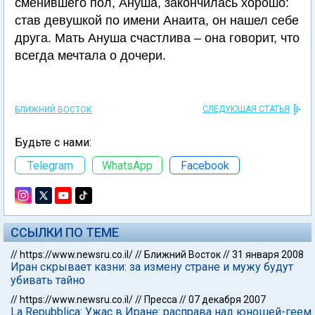
сменившего пол, Ануша, закончилась хорошо:
став девушкой по имени Анаита, он нашел себе
друга. Мать Ануша счастлива – она говорит, что
всегда мечтала о дочери.
СЛЕДУЮЩАЯ СТАТЬЯ
БЛИЖНИЙ ВОСТОК
Будьте с нами:
Telegram
WhatsApp
Facebook
ССЫЛКИ ПО ТЕМЕ
//
https://www.newsru.co.il/
//
Ближний Восток
//
31 января 2008
Иран скрывает казни: за измену стране и мужу будут
убивать тайно
//
https://www.newsru.co.il/
//
Пресса
//
07 декабря 2007
La Repubblica: Ужас в Иране: расправа над юношей-геем