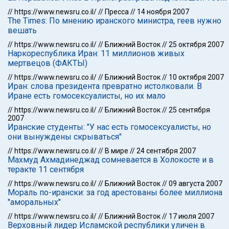
//
https://www.newsru.co.il/
//
Пресса
//
14 ноября 2007
The Times: По мнению иранского министра, геев нужно
вешать
//
https://www.newsru.co.il/
//
Ближний Восток
//
25 октября 2007
Наркореспублика Иран: 11 миллионов живых
мертвецов (ФАКТЫ)
//
https://www.newsru.co.il/
//
Ближний Восток
//
10 октября 2007
Иран: слова президента превратно истолковали. В
Иране есть гомосексуалисты, но их мало
//
https://www.newsru.co.il/
//
Ближний Восток
//
25 сентября
2007
Иранские студенты: "У нас есть гомосексуалисты, но
они вынуждены скрываться"
//
https://www.newsru.co.il/
//
В мире
//
24 сентября 2007
Махмуд Ахмадинеджад сомневается в Холокосте и в
теракте 11 сентября
//
https://www.newsru.co.il/
//
Ближний Восток
//
09 августа 2007
Мораль по-ирански: за год арестованы более миллиона
"аморальных"
//
https://www.newsru.co.il/
//
Ближний Восток
//
17 июля 2007
Верховный лидер Исламской республики уличен в