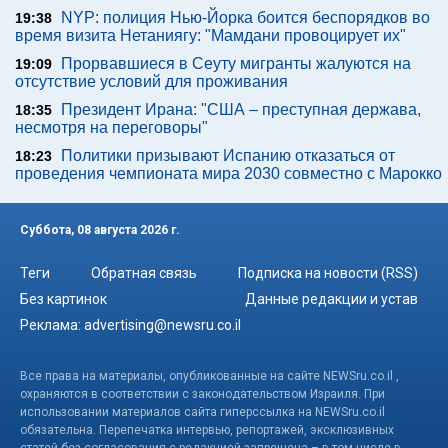
NYP: полиция Нью-Йорка боится беспорядков во
19:38
время визита Нетаниягу: "Мамдани провоцирует их"
Прорвавшиеся в Сеуту мигранты жалуются на
19:09
отсутствие условий для проживания
Президент Ирана: "США – преступная держава,
18:35
несмотря на переговоры"
Политики призывают Испанию отказаться от
18:23
проведения чемпионата мира 2030 совместно с Марокко
Суббота, 08 августа 2026 г.
Теги
Обратная связь
Подписка на новости (RSS)
Без картинок
Данные редакции и устав
Реклама:
advertising@newsru.co.il
Все права на материалы, опубликованные на сайте NEWSru.co.il ,
охраняются в соответствии с законодательством Израиля. При
использовании материалов сайта гиперссылка на NEWSru.co.il
обязательна. Перепечатка интервью, репортажей, эксклюзивных
статей без согласования с редакцией запрещена – в том числе в