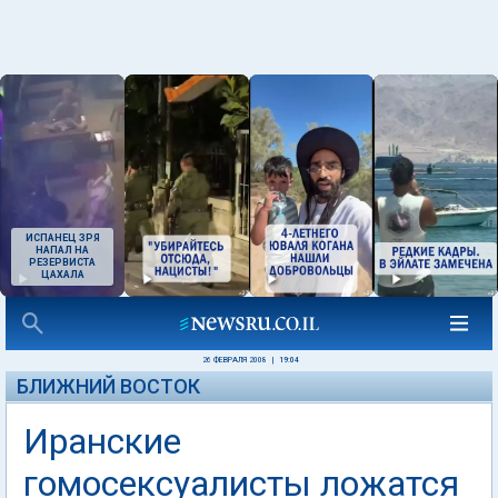
ИСПАНЕЦ ЗРЯ
НАПАЛ НА
РЕЗЕРВИСТА
ЦАХАЛА
26 ФЕВРАЛЯ 2008
|
19:04
БЛИЖНИЙ ВОСТОК
Иранские
гомосексуалисты ложатся