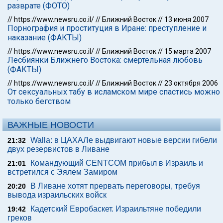
разврате (ФОТО)
//
https://www.newsru.co.il/
//
Ближний Восток
//
13 июня 2007
Порнография и проституция в Иране: преступление и
наказание (ФАКТЫ)
//
https://www.newsru.co.il/
//
Ближний Восток
//
15 марта 2007
‎Лесбиянки Ближнего Востока: смертельная любовь
(ФАКТЫ)
//
https://www.newsru.co.il/
//
Ближний Восток
//
23 октября 2006
От сексуальных табу в исламском мире спастись можно
только бегством
ВАЖНЫЕ НОВОСТИ
Walla: в ЦАХАЛе выдвигают новые версии гибели
21:32
двух резервистов в Ливане
Командующий CENTCOM прибыл в Израиль и
21:01
встретился с Эялем Замиром
В Ливане хотят прервать переговоры, требуя
20:20
вывода израильских войск
Кадетский Евробаскет. Израильтяне победили
19:42
греков