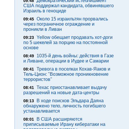
Демократический истеблишмент
09:48
США поддержал кандидата, обвинявшего
Израиль в геноциде
Около 15 израильтян прорвались
09:45
через пограничное ограждение и
проникли в Ливан
Yellow обещает продавать хот-доги
09:23
по 5 шекелей за порцию на постоянной
основе
1035-й день войны: действия в Газе
08:49
и Ливане, операции в Иудее и Самарии
Тревога в поселках Кохав-Яаков и
08:41
Тель-Цион: "Возможное проникновение
террористов"
Техас приостанавливает выдачу
08:41
разрешений на новые дата-центры
В ходе поисков Эльдара Даяна
08:13
обнаружено тело, личность погибшего
устанавливается
В США расширяются
08:01
приписываемые Ирану кибератаки на