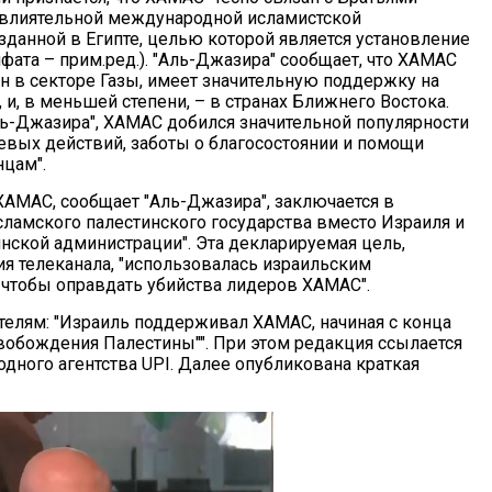
влиятельной международной исламистской
зданной в Египте, целью которой является установление
фата – прим.ред.). "Аль-Джазира" сообщает, что ХАМАС
н в секторе Газы, имеет значительную поддержку на
 и, в меньшей степени, – в странах Ближнего Востока.
ль-Джазира", ХАМАС добился значительной популярности
оевых действий, заботы о благосостоянии и помощи
цам".
АМАС, сообщает "Аль-Джазира", заключается в
сламского палестинского государства вместо Израиля и
инской администрации". Эта декларируемая цель,
ия телеканала, "использовалась израильским
 чтобы оправдать убийства лидеров ХАМАС".
телям: "Израиль поддерживал ХАМАС, начиная с конца
свобождения Палестины"". При этом редакция ссылается
одного агентства UPI. Далее опубликована краткая