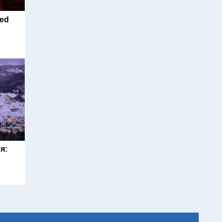
ted
я: