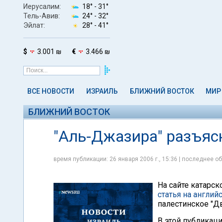
Иерусалим:
18° -
31°
Тель-Авив:
24° -
32°
Эйлат:
28° -
41°
$
3.001 ₪
€
3.466 ₪
ВСЕ НОВОСТИ
ИЗРАИЛЬ
БЛИЖНИЙ ВОСТОК
МИР
БЛИЖНИЙ ВОСТОК
"Аль-Джазира" разъяс
время публикации: 26 января 2006 г., 15:36 | последнее об
На сайте катарс
статья на англи
палестинское "Д
В этой публикаци