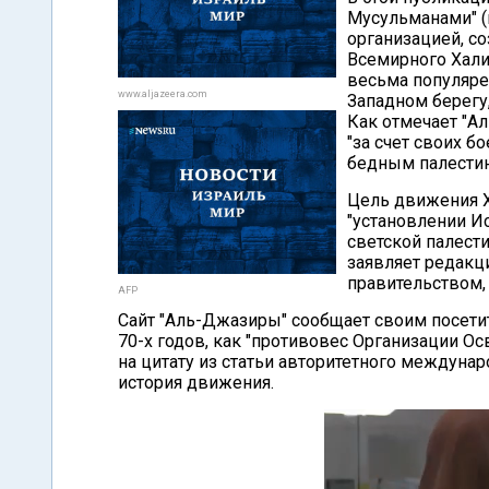
Мусульманами" (
организацией, со
Всемирного Хали
весьма популяре
www.aljazeera.com
Западном берегу,
Как отмечает "А
"за счет своих б
бедным палестин
Цель движения Х
"установлении И
светской палест
заявляет редакц
правительством,
AFP
Сайт "Аль-Джазиры" сообщает своим посети
70-х годов, как "противовес Организации О
на цитату из статьи авторитетного междунар
история движения.