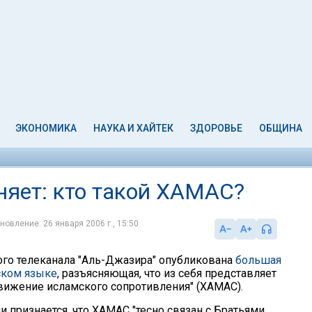
ЭКОНОМИКА
НАУКА И ХАЙТЕК
ЗДОРОВЬЕ
ОБЩИНА
няет: кто такой ХАМАС?
новление: 26 января 2006 г., 15:50
кого телеканала "Аль-Джазира" опубликована
большая
йском языке
, разъясняющая, что из себя представляет
вижение исламского сопротивления" (ХАМАС).
и признается, что ХАМАС "тесно связан с Братьями