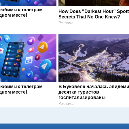
любимых телеграм
How Does "Darkest Hour" Spot
дном месте!
Secrets That No One Knew?
Реклама
любимых телеграм
В Буковеле началась эпидеми
дном месте!
десятки туристов
госпитализированы
Реклама