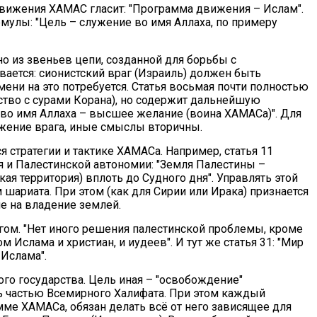
движения ХАМАС гласит: "Программа движения – Ислам".
рмулы: "Цель – служение во имя Аллаха, по примеру
но из звеньев цепи, созданной для борьбы с
вается: сионистский враг (Израиль) должен быть
мени на это потребуется. Статья восьмая почти полностью
дство с сурами Корана), но содержит дальнейшую
 во имя Аллаха – высшее желание (воина ХАМАСа)". Для
ожение врага, иные смыслы вторичны.
 стратегии и тактике ХАМАСа. Например, статья 11
я и Палестинской автономии: "Земля Палестины –
я территория) вплоть до Судного дня". Управлять этой
шариата. При этом (как для Сирии или Ирака) признается
е на владение землей.
ом. "Нет иного решения палестинской проблемы, кроме
 Ислама и христиан, и иудеев". И тут же статья 31: "Мир
Ислама".
го государства. Цель иная – "освобождение"
ь частью Всемирного Халифата. При этом каждый
мме ХАМАСа, обязан делать всё от него зависящее для