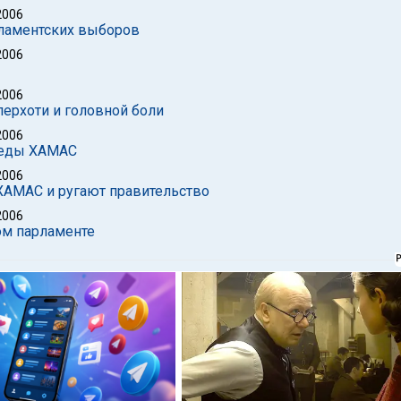
2006
рламентских выборов
2006
2006
перхоти и головной боли
2006
обеды ХАМАС
2006
ХАМАС и ругают правительство
2006
ом парламенте