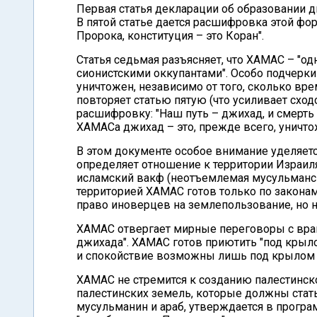
Первая статья декларации об образовании 
В пятой статье дается расшифровка этой фо
Пророка, конституция – это Коран".
Статья седьмая разъясняет, что ХАМАС – "од
сионистскими оккупантами". Особо подчерки
уничтожен, независимо от того, сколько вре
повторяет статью пятую (что усиливает схо
расшифровку: "Наш путь – джихад, и смерть
ХАМАСа джихад – это, прежде всего, уничт
В этом документе особое внимание уделяется
определяет отношение к территории Израил
исламский вакф (неотъемлемая мусульманска
территорией ХАМАС готов только по законам 
право иноверцев на землепользование, но н
ХАМАС отвергает мирные переговоры с враг
джихада". ХАМАС готов приютить "под крылом
и спокойствие возможны лишь под крылом 
ХАМАС не стремится к созданию палестинско
палестинских земель, которые должны стат
мусульманин и араб, утверждается в програ