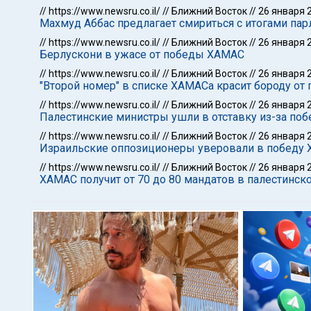
//
https://www.newsru.co.il/
//
Ближний Восток
//
26 января 
Махмуд Аббас предлагает смириться с итогами па
//
https://www.newsru.co.il/
//
Ближний Восток
//
26 января 
Берлускони в ужасе от победы ХАМАС
//
https://www.newsru.co.il/
//
Ближний Восток
//
26 января 
"Второй номер" в списке ХАМАСа красит бороду от 
//
https://www.newsru.co.il/
//
Ближний Восток
//
26 января 
Палестинские министры ушли в отставку из-за п
//
https://www.newsru.co.il/
//
Ближний Восток
//
26 января 
Израильские оппозиционеры уверовали в победу 
//
https://www.newsru.co.il/
//
Ближний Восток
//
26 января 
ХАМАС получит от 70 до 80 мандатов в палестинск