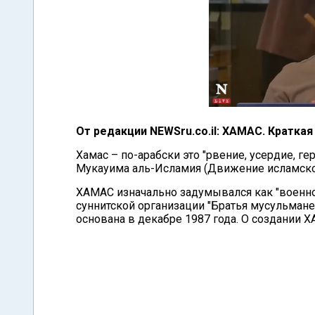
От редакции NEWSru.co.il: ХАМАС. Краткая
Хамас – по-арабски это "рвение, усердие, ге
Мукауима аль-Исламия (Движение исламско
ХАМАС изначально задумывался как "военно
суннитской организации "Братья мусульмане
основана в декабре 1987 года. О создании Х