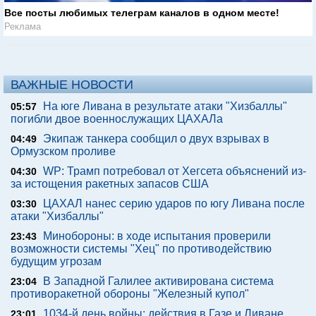
Все посты любимых телеграм каналов в одном месте!
Реклама
ВАЖНЫЕ НОВОСТИ
На юге Ливана в результате атаки "Хизбаллы"
05:57
погибли двое военнослужащих ЦАХАЛа
Экипаж танкера сообщил о двух взрывах в
04:49
Ормузском проливе
WP: Трамп потребовал от Хегсета объяснений из-
04:30
за истощения ракетных запасов США
ЦАХАЛ нанес серию ударов по югу Ливана после
03:30
атаки "Хизбаллы"
Минобороны: в ходе испытания проверили
23:43
возможности системы "Хец" по противодействию
будущим угрозам
В Западной Галилее активирована система
23:04
противоракетной обороны "Железный купол"
1034-й день войны: действия в Газе и Ливане,
23:01