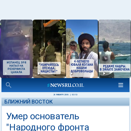
ИСПАНЕЦ ЗРЯ
НАПАЛ НА
РЕЗЕРВИСТА
ЦАХАЛА
26 ЯНВАРЯ 2008
|
03:13
БЛИЖНИЙ ВОСТОК
Умер основатель
"Народного фронта