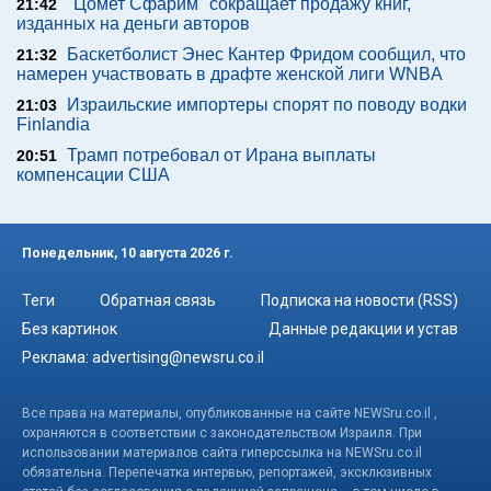
"Цомет Сфарим" сокращает продажу книг,
21:42
изданных на деньги авторов
Баскетболист Энес Кантер Фридом сообщил, что
21:32
намерен участвовать в драфте женской лиги WNBA
Израильские импортеры спорят по поводу водки
21:03
Finlandia
Трамп потребовал от Ирана выплаты
20:51
компенсации США
Понедельник, 10 августа 2026 г.
Теги
Обратная связь
Подписка на новости (RSS)
Без картинок
Данные редакции и устав
Реклама:
advertising@newsru.co.il
Все права на материалы, опубликованные на сайте NEWSru.co.il ,
охраняются в соответствии с законодательством Израиля. При
использовании материалов сайта гиперссылка на NEWSru.co.il
обязательна. Перепечатка интервью, репортажей, эксклюзивных