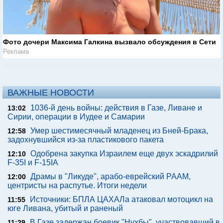
Фото дочери Максима Галкина вызвало обсуждения в Сети
Реклама
ВАЖНЫЕ НОВОСТИ
1036-й день войны: действия в Газе, Ливане и
13:02
Сирии, операции в Иудее и Самарии
Умер шестимесячный младенец из Бней-Брака,
12:58
задохнувшийся из-за пластикового пакета
Одобрена закупка Израилем еще двух эскадрилий
12:10
F-35I и F-15IA
Драмы в "Ликуде", арабо-еврейский РААМ,
12:00
центристы на распутье. Итоги недели
Источники: БПЛА ЦАХАЛа атаковал мотоцикл на
11:55
юге Ливана, убитый и раненый
В Газе задержан боевик "Нухбы", участвовавший в
11:29