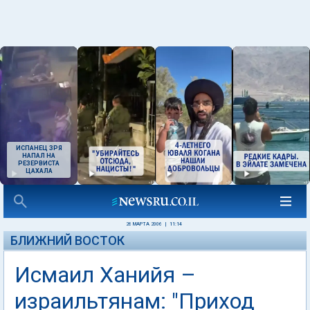
ИСПАНЕЦ ЗРЯ
НАПАЛ НА
РЕЗЕРВИСТА
ЦАХАЛА
26 МАРТА 2006
|
11:14
БЛИЖНИЙ ВОСТОК
Исмаил Ханийя –
израильтянам: "Приход