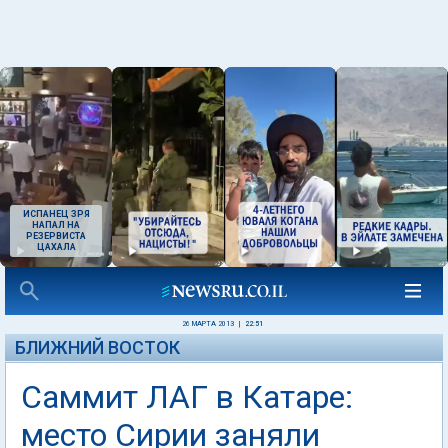
ИСПАНЕЦ ЗРЯ
НАПАЛ НА
РЕЗЕРВИСТА
ЦАХАЛА
26 МАРТА 2013
|
22:51
БЛИЖНИЙ ВОСТОК
Саммит ЛАГ в Катаре:
место Сирии заняли