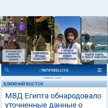
ИСПАНЕЦ ЗРЯ
НАПАЛ НА
РЕЗЕРВИСТА
ЦАХАЛА
26 МАЯ 2017
|
06:10
БЛИЖНИЙ ВОСТОК
МВД Египта обнародовало
уточненные данные о