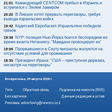
Командующий CENTCOM прибыл в Израиль и
21:01
встретился с Эялем Замиром
В Ливане хотят прервать переговоры, требуя
20:20
вывода израильских войск
Кадетский Евробаскет. Израильтяне победили
19:42
греков
NYP: полиция Нью-Йорка боится беспорядков во
19:38
время визита Нетаниягу: "Мамдани провоцирует их"
Прорвавшиеся в Сеуту мигранты жалуются на
19:09
отсутствие условий для проживания
Президент Ирана: "США – преступная держава,
18:35
несмотря на переговоры"
Воскресенье, 09 августа 2026 г.
Теги
Обратная связь
Подписка на новости (RSS)
Без картинок
Данные редакции и устав
Реклама:
advertising@newsru.co.il