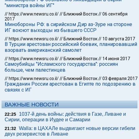
"министра войны ИГ"
//
https://www.newsru.co.il/
//
Ближний Восток
//
06 сентября
2017
Минобороны РФ: в сирийском Дир аз-Зуре на стороне
ИГ воюют выходцы из бывшего СССР
//
https://www.newsru.co.il/
//
Ближний Восток
//
10 августа 2017
В Турции арестован российский боевик, планировавший
взорвать американский самолет
//
https://www.newsru.co.il/
//
Ближний Восток
//
14 июня 2017
Самоубийцы "Исламского государства": россиян
больше, чем палестинцев
//
https://www.newsru.co.il/
//
Ближний Восток
//
03 февраля 2017
Гражданин России арестован в Египте по подозрению в
связях с ИГ
ВАЖНЫЕ НОВОСТИ
1037-й день войны: действия в Газе, Ливане и
22:25
Сирии, операции в Иудее и Самарии
Walla: в ЦАХАЛе выдвигают новые версии гибели
21:32
двух резервистов в Ливане