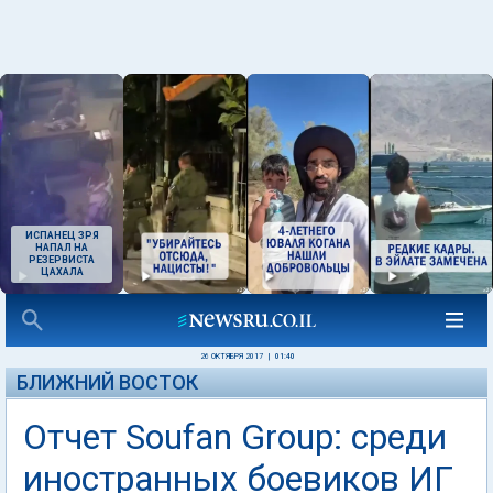
ИСПАНЕЦ ЗРЯ
НАПАЛ НА
РЕЗЕРВИСТА
ЦАХАЛА
26 ОКТЯБРЯ 2017
|
01:40
БЛИЖНИЙ ВОСТОК
Отчет Soufan Group: среди
иностранных боевиков ИГ