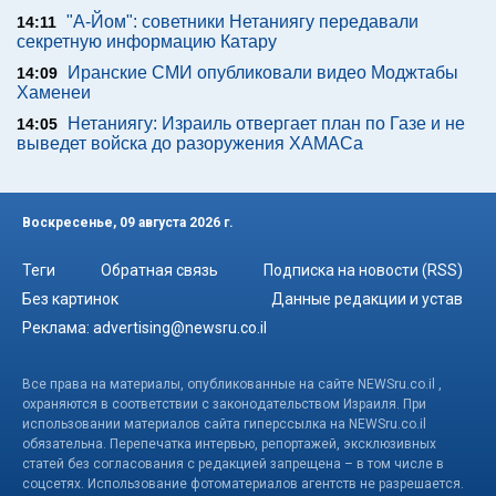
"А-Йом": советники Нетаниягу передавали
14:11
секретную информацию Катару
Иранские СМИ опубликовали видео Моджтабы
14:09
Хаменеи
Нетаниягу: Израиль отвергает план по Газе и не
14:05
выведет войска до разоружения ХАМАСа
Воскресенье, 09 августа 2026 г.
Теги
Обратная связь
Подписка на новости (RSS)
Без картинок
Данные редакции и устав
Реклама:
advertising@newsru.co.il
Все права на материалы, опубликованные на сайте NEWSru.co.il ,
охраняются в соответствии с законодательством Израиля. При
использовании материалов сайта гиперссылка на NEWSru.co.il
обязательна. Перепечатка интервью, репортажей, эксклюзивных
статей без согласования с редакцией запрещена – в том числе в
соцсетях. Использование фотоматериалов агентств не разрешается.