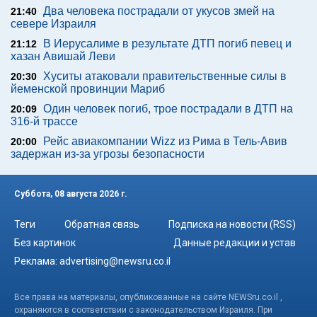
Два человека пострадали от укусов змей на
21:40
севере Израиля
В Иерусалиме в результате ДТП погиб певец и
21:12
хазан Авишай Леви
Хуситы атаковали правительственные силы в
20:30
йеменской провинции Мариб
Один человек погиб, трое пострадали в ДТП на
20:09
316-й трассе
Рейс авиакомпании Wizz из Рима в Тель-Авив
20:00
задержан из-за угрозы безопасности
Суббота, 08 августа 2026 г.
Теги
Обратная связь
Подписка на новости (RSS)
Без картинок
Данные редакции и устав
Реклама:
advertising@newsru.co.il
Все права на материалы, опубликованные на сайте NEWSru.co.il ,
охраняются в соответствии с законодательством Израиля. При