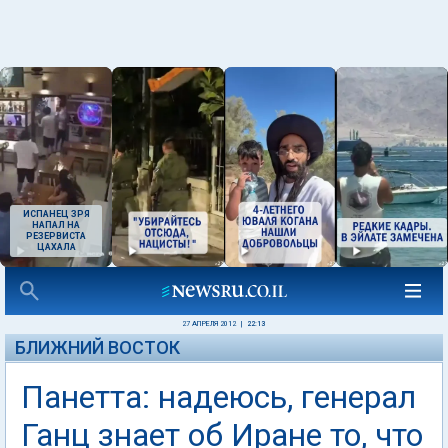
ИСПАНЕЦ ЗРЯ
НАПАЛ НА
РЕЗЕРВИСТА
ЦАХАЛА
27 АПРЕЛЯ 2012
|
22:13
БЛИЖНИЙ ВОСТОК
Панетта: надеюсь, генерал
Ганц знает об Иране то, что