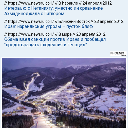
//
https://www.newsru.co.il/
//
В Израиле
//
24 апреля 2012
Интервью с Нетаниягу: уместно ли сравнение
Ахмадинеджада с Гитлером
//
https://www.newsru.co.il/
//
Ближний Восток
//
23 апреля 2012
Иран: израильские угрозы – пустой блеф
//
https://www.newsru.co.il/
//
В мире
//
23 апреля 2012
Обама ввел санкции против Ирана и пообещал
"предотвращать злодеяния и геноцид"