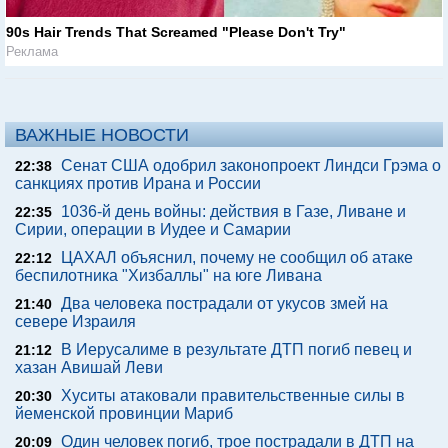
90s Hair Trends That Screamed "Please Don't Try"
Реклама
ВАЖНЫЕ НОВОСТИ
Сенат США одобрил законопроект Линдси Грэма о
22:38
санкциях против Ирана и России
1036-й день войны: действия в Газе, Ливане и
22:35
Сирии, операции в Иудее и Самарии
ЦАХАЛ объяснил, почему не сообщил об атаке
22:12
беспилотника "Хизбаллы" на юге Ливана
Два человека пострадали от укусов змей на
21:40
севере Израиля
В Иерусалиме в результате ДТП погиб певец и
21:12
хазан Авишай Леви
Хуситы атаковали правительственные силы в
20:30
йеменской провинции Мариб
Один человек погиб, трое пострадали в ДТП на
20:09