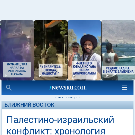
ИСПАНЕЦ ЗРЯ
НАПАЛ НА
РЕЗЕРВИСТА
ЦАХАЛА
27 АВГУСТА 2006
|
21:57
БЛИЖНИЙ ВОСТОК
Палестино-израильский
конфликт: хронология