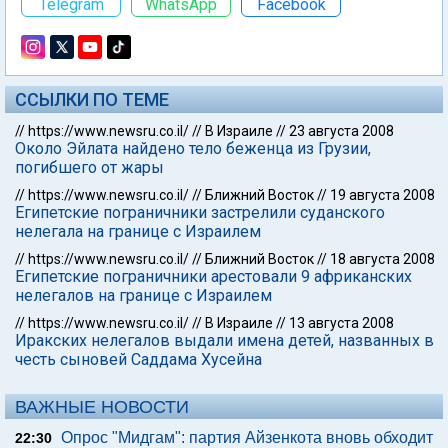
Telegram
WhatsApp
Facebook
ССЫЛКИ ПО ТЕМЕ
//
https://www.newsru.co.il/
//
В Израиле
//
23 августа 2008
Около Эйлата найдено тело беженца из Грузии,
погибшего от жары
//
https://www.newsru.co.il/
//
Ближний Восток
//
19 августа 2008
Египетские пограничники застрелили суданского
нелегала на границе с Израилем
//
https://www.newsru.co.il/
//
Ближний Восток
//
18 августа 2008
Египетские пограничники арестовали 9 африканских
нелегалов на границе с Израилем
//
https://www.newsru.co.il/
//
В Израиле
//
13 августа 2008
Иракских нелегалов выдали имена детей, названных в
честь сыновей Саддама Хусейна
ВАЖНЫЕ НОВОСТИ
Опрос "Мидгам": партия Айзенкота вновь обходит
22:30