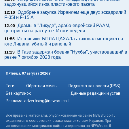
задохнувшийся из-за пластикового пакета
Одобрена закупка Израилем еще двух эскадрилий
12:10
F-35I и F-15IA
Драмы в "Ликуде", арабо-еврейский РААМ,
12:00
центристы на распутье. Итоги недели
Источники: БПЛА ЦАХАЛа атаковал мотоцикл на
11:55
юге Ливана, убитый и раненый
В Газе задержан боевик "Нухбы", участвовавший в
11:29
резне 7 октября 2023 года
Пятница, 07 августа 2026 г.
Теги
Обратная связь
Подписка на новости (RSS)
Без картинок
Данные редакции и устав
Реклама:
advertising@newsru.co.il
Все права на материалы, опубликованные на сайте NEWSru.co.il ,
охраняются в соответствии с законодательством Израиля. При
использовании материалов сайта гиперссылка на NEWSru.co.il