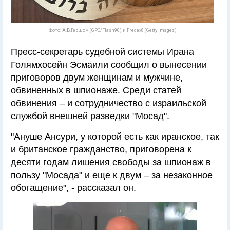
Фото: А.Б.Гершом (GPO/Flash90) и Fredex8 (Getty Images)
Пресс-секретарь судебной системы Ирана
Голямхосейн Эсмаили сообщил о вынесении
приговоров двум женщинам и мужчине,
обвиненных в шпионаже. Среди статей
обвинения – и сотрудничество с израильской
службой внешней разведки "Мосад".
"Ануше Ансури, у которой есть как иранское, так
и британское гражданство, приговорена к
десяти годам лишения свободы за шпионаж в
пользу "Мосада" и еще к двум – за незаконное
обогащение", - рассказал он.