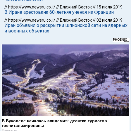
//
https://www.newsru.co.il/
//
Ближний Восток
//
15 июля 2019
В Иране арестована 60-летняя ученая из Франции
//
https://www.newsru.co.il/
//
Ближний Восток
//
02 июля 2019
Иран объявил о раскрытии шпионской сети на ядерных
и военных объектах
В Буковеле началась эпидемия: десятки туристов
госпитализированы