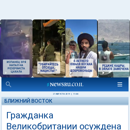
ИСПАНЕЦ ЗРЯ
НАПАЛ НА
РЕЗЕРВИСТА
ЦАХАЛА
27 АВГУСТА 2019
|
11:44
БЛИЖНИЙ ВОСТОК
Гражданка
Великобритании осуждена