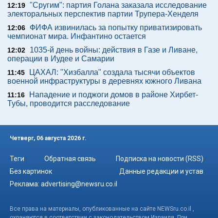
"Сругим": партия Голана заказала исследование
12:19
электоральных перспектив партии Трупера-Хенделя
ФИФА извинилась за попытку приватизировать
12:06
чемпионат мира. Инфантино остается
1035-й день войны: действия в Газе и Ливане,
12:02
операции в Иудее и Самарии
ЦАХАЛ: "Хизбалла" создала тысячи объектов
11:45
военной инфраструктуры в деревнях южного Ливана
Нападение и поджоги домов в районе Хирбет-
11:16
Тубы, проводится расследование
Четверг, 06 августа 2026 г.
Теги
Обратная связь
Подписка на новости (RSS)
Без картинок
Данные редакции и устав
Реклама:
advertising@newsru.co.il
Все права на материалы, опубликованные на сайте NEWSru.co.il ,
охраняются в соответствии с законодательством Израиля. При