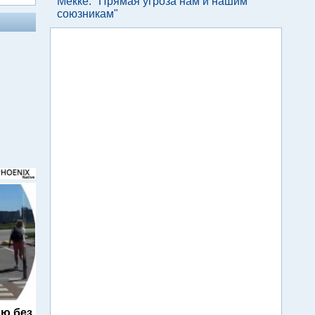
Мекке: "Прямая угроза нам и нашим
союзникам"
ю без