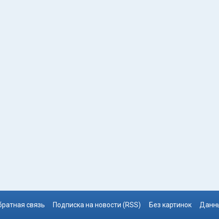
братная связь
Подписка на новости (RSS)
Без картинок
Данны