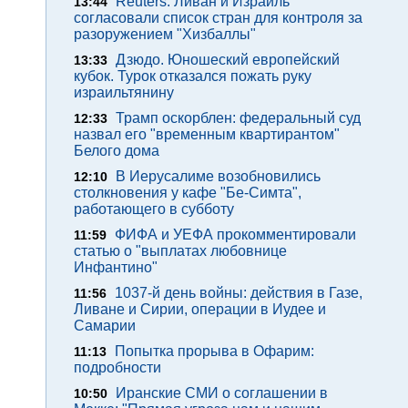
Reuters: Ливан и Израиль
13:44
согласовали список стран для контроля за
разоружением "Хизбаллы"
Дзюдо. Юношеский европейский
13:33
кубок. Турок отказался пожать руку
израильтянину
Трамп оскорблен: федеральный суд
12:33
назвал его "временным квартирантом"
Белого дома
В Иерусалиме возобновились
12:10
столкновения у кафе "Бе-Симта",
работающего в субботу
ФИФА и УЕФА прокомментировали
11:59
статью о "выплатах любовнице
Инфантино"
1037-й день войны: действия в Газе,
11:56
Ливане и Сирии, операции в Иудее и
Самарии
Попытка прорыва в Офарим:
11:13
подробности
Иранские СМИ о соглашении в
10:50