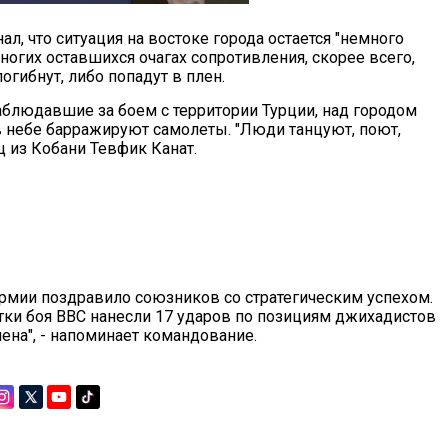
, что ситуация на востоке города остается "немного
многих оставшихся очагах сопротивления, скорее всего,
гибнут, либо попадут в плен.
аблюдавшие за боем с территории Турции, над городом
в небе барражируют самолеты. "Люди танцуют, поют,
ц из Кобани Тевфик Канат.
мии поздравило союзников со стратегическим успехом.
утки боя ВВС нанесли 17 ударов по позициям джихадистов
чена", - напоминает командование.