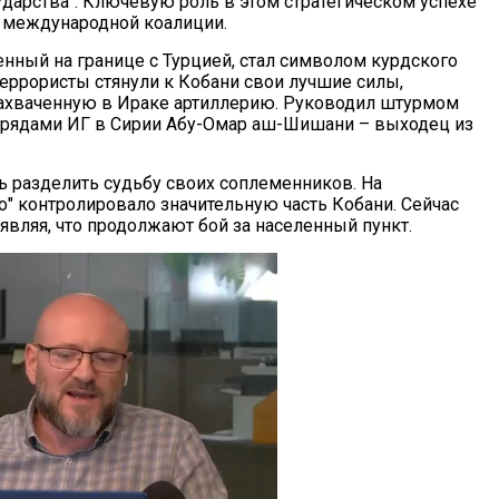
ударства". Ключевую роль в этом стратегическом успехе
 международной коалиции.
енный на границе с Турцией, стал символом курдского
Террористы стянули к Кобани свои лучшие силы,
ахваченную в Ираке артиллерию. Руководил штурмом
рядами ИГ в Сирии Абу-Омар аш-Шишани – выходец из
ь разделить судьбу своих соплеменников. На
" контролировало значительную часть Кобани. Сейчас
являя, что продолжают бой за населенный пункт.