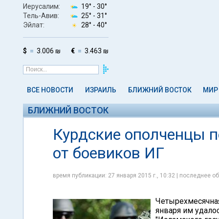
Иерусалим:
19° -
30°
Тель-Авив:
25° -
31°
Эйлат:
28° -
40°
$
3.006 ₪
€
3.463 ₪
ВСЕ НОВОСТИ
ИЗРАИЛЬ
БЛИЖНИЙ ВОСТОК
МИР
БЛИЖНИЙ ВОСТОК
Курдские ополченцы п
от боевиков ИГ
время публикации: 27 января 2015 г., 10:32 | последнее об
Четырехмесячная
января им удало