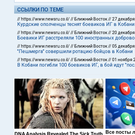
ССЫЛКИ ПО ТЕМЕ
//
https://www.newsru.co.il/
//
Ближний Восток
//
27 декабря
Курдские ополченцы теснят боевиков ИГ в Кобани
//
https://www.newsru.co.il/
//
Ближний Восток
//
20 декабря
Боевики ИГ расстреляли 100 иностранных доброво
//
https://www.newsru.co.il/
//
Ближний Восток
//
05 декабря
"Пешмерга" совершили ротацию бойцов в Кобани
//
https://www.newsru.co.il/
//
Ближний Восток
//
01 ноября 
В Кобани погибли 100 боевиков ИГ, в бой идут "по
Все посты 
DNA Analysis Revealed The Sick Truth