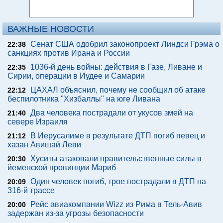
ВАЖНЫЕ НОВОСТИ
Сенат США одобрил законопроект Линдси Грэма о
22:38
санкциях против Ирана и России
1036-й день войны: действия в Газе, Ливане и
22:35
Сирии, операции в Иудее и Самарии
ЦАХАЛ объяснил, почему не сообщил об атаке
22:12
беспилотника "Хизбаллы" на юге Ливана
Два человека пострадали от укусов змей на
21:40
севере Израиля
В Иерусалиме в результате ДТП погиб певец и
21:12
хазан Авишай Леви
Хуситы атаковали правительственные силы в
20:30
йеменской провинции Мариб
Один человек погиб, трое пострадали в ДТП на
20:09
316-й трассе
Рейс авиакомпании Wizz из Рима в Тель-Авив
20:00
задержан из-за угрозы безопасности