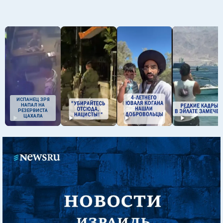
ИСПАНЕЦ ЗРЯ
НАПАЛ НА
РЕЗЕРВИСТА
ЦАХАЛА