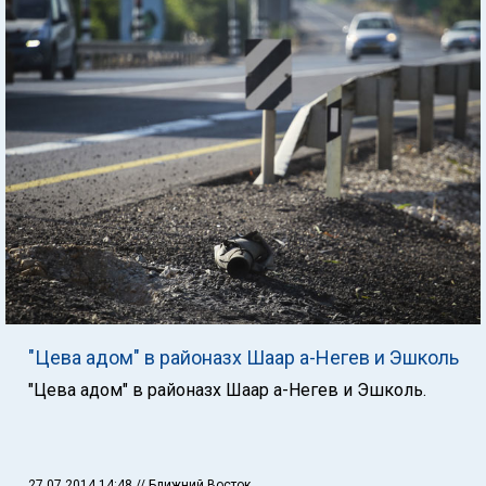
"Цева адом" в районазх Шаар а-Негев и Эшколь
"Цева адом" в районазх Шаар а-Негев и Эшколь.
27.07.2014 14:48
// Ближний Восток