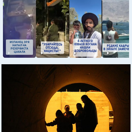
ИСПАНЕЦ ЗРЯ
НАПАЛ НА
РЕЗЕРВИСТА
ЦАХАЛА