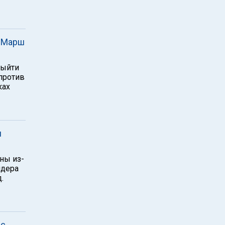
 "Марш
выйти
 против
ках
я
ны из-
идера
.
 с