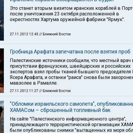
Это станет вторым визитом иранских кораблей в Порт
после уничтожения 23 октября расположенной в
окрестностях Хартума оружейной фабрики "Ярмук".
27.11.2012 12:43
// Ближний Восток
Гробница Арафата запечатана после взятия проб
Палестинские источники сообщили, что местный врач 
присутствии французских, швейцарских и российских
экспертов взял пробы тканей бывшего председателя
Ясера Арафата, и останки "раиса" снова были захороне
мавзолее в Рамалле.
27.11.2012 11:27
// Ближний Восток
"Обломки израильского самолета", опубликован
ХАМАСом – сброшенный топливный бак
На сайте "Палестинского информационного центра",
принадлежащего террористической организации ХАМА
были опубликованы снимки "вытащенных из моря об