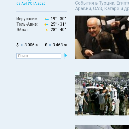
События в Турции, Египт
08 АВГУСТА 2026
Аравии, ОАЭ, Катаре и д
Иерусалим:
19° -
30°
Тель-Авив:
25° -
31°
Эйлат:
28° -
40°
$
3.006 ₪
€
3.463 ₪