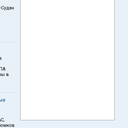
-Судан
в
 ПА
ны в
ные
С,
ломков