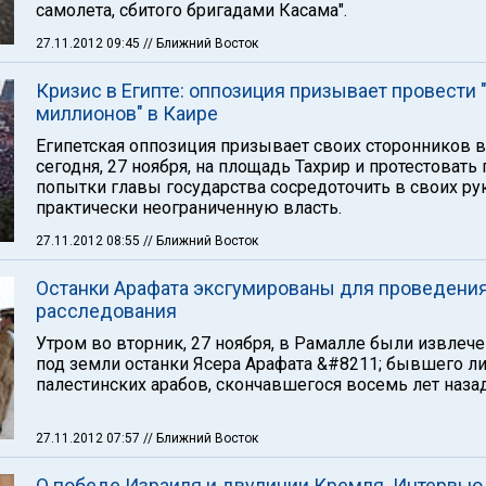
самолета, сбитого бригадами Касама".
27.11.2012 09:45
// Ближний Восток
Кризис в Египте: оппозиция призывает провести
миллионов" в Каире
Египетская оппозиция призывает своих сторонников 
сегодня, 27 ноября, на площадь Тахрир и протестовать
попытки главы государства сосредоточить в своих ру
практически неограниченную власть.
27.11.2012 08:55
// Ближний Восток
Останки Арафата эксгумированы для проведени
расследования
Утром во вторник, 27 ноября, в Рамалле были извлече
под земли останки Ясера Арафата &#8211; бывшего л
палестинских арабов, скончавшегося восемь лет назад
27.11.2012 07:57
// Ближний Восток
О победе Израиля и двуличии Кремля. Интервью