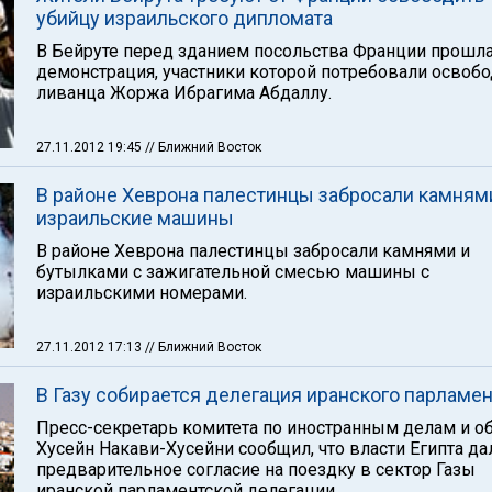
убийцу израильского дипломата
В Бейруте перед зданием посольства Франции прошл
демонстрация, участники которой потребовали освобо
ливанца Жоржа Ибрагима Абдаллу.
27.11.2012 19:45
// Ближний Восток
В районе Хеврона палестинцы забросали камням
израильские машины
В районе Хеврона палестинцы забросали камнями и
бутылками с зажигательной смесью машины с
израильскими номерами.
27.11.2012 17:13
// Ближний Восток
В Газу собирается делегация иранского парламен
Пресс-секретарь комитета по иностранным делам и о
Хусейн Накави-Хусейни сообщил, что власти Египта да
предварительное согласие на поездку в сектор Газы
иранской парламентской делегации.