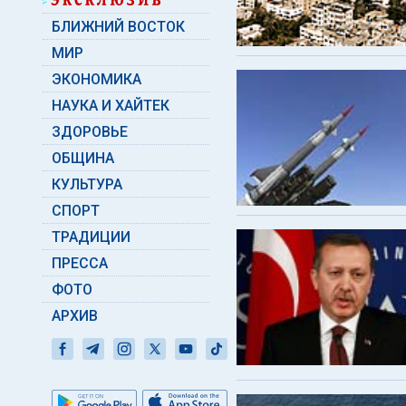
БЛИЖНИЙ ВОСТОК
МИР
ЭКОНОМИКА
НАУКА И ХАЙТЕК
ЗДОРОВЬЕ
ОБЩИНА
КУЛЬТУРА
СПОРТ
ТРАДИЦИИ
ПРЕССА
ФОТО
АРХИВ