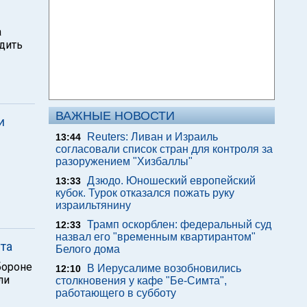
а
дить
ВАЖНЫЕ НОВОСТИ
и
Reuters: Ливан и Израиль
13:44
согласовали список стран для контроля за
разоружением "Хизбаллы"
Дзюдо. Юношеский европейский
13:33
кубок. Турок отказался пожать руку
израильтянину
Трамп оскорблен: федеральный суд
12:33
назвал его "временным квартирантом"
та
Белого дома
бороне
В Иерусалиме возобновились
12:10
ли
столкновения у кафе "Бе-Симта",
работающего в субботу