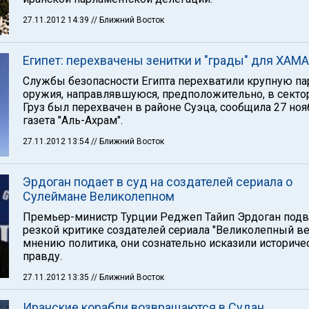
27.11.2012 14:39
// Ближний Восток
Египет: перехвачены зенитки и "грады" для ХАМ
Службы безопасности Египта перехватили крупную п
оружия, направлявшуюся, предположительно, в сектор
Груз был перехвачен в районе Суэца, сообщила 27 ноя
газета "Аль-Ахрам".
27.11.2012 13:54
// Ближний Восток
Эрдоган подает в суд на создателей сериала о
Сулеймане Великолепном
Премьер-министр Турции Реджеп Тайип Эрдоган подв
резкой критике создателей сериала "Великолепный ве
мнению политика, они сознательно исказили историч
правду.
27.11.2012 13:35
// Ближний Восток
Иранские корабли возвращаются в Судан