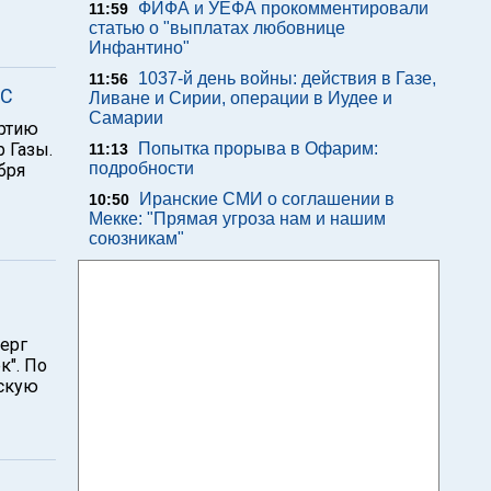
ФИФА и УЕФА прокомментировали
11:59
статью о "выплатах любовнице
Инфантино"
1037-й день войны: действия в Газе,
11:56
АС
Ливане и Сирии, операции в Иудее и
Самарии
артию
 Газы.
Попытка прорыва в Офарим:
11:13
подробности
бря
Иранские СМИ о соглашении в
10:50
Мекке: "Прямая угроза нам и нашим
союзникам"
ерг
к". По
ескую