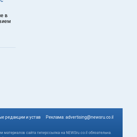
ие в
твием
е редакции и устав
Реклама:
advertising@newsru.co.il
и материалов сайта гиперссылка на NEWSru.co.il обязательна.