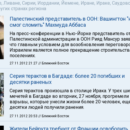
е, Ливане, Сирии, Иордании, Йемене, Иране, Ираке, Саудов
ругих странах региона
Палестинский представитель в ООН: Вашингтон "
смог сломить" Махмуда Аббаса
На пресс-конференции в Нью-Йорке представитель о
Палестинской администрации в ООН Рияд Мансур заяв
что главным условием для возобновления переговор
Израилем является полное прекращение строительств
поселениях.
27.11.2012 21:27
// Ближний Восток
Серия терактов в Багдаде: более 20 погибших и
десятки раненых
Серия терактов произошла в столице Ирака. У трех ши
мечетей в Багдаде во вторник, 27 ноября, прогремели
взрывы, которые унесли жизни более 20 человек, ещ
десятки людей получили ранения.
27.11.2012 20:53
// Ближний Восток
Жители Бейрута требуют от Франции освободить