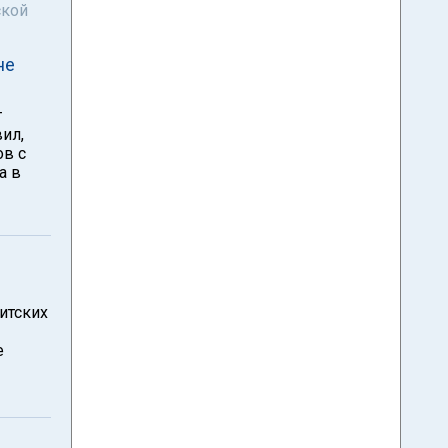
ской
не
т
ил,
ов с
а в
итских
е