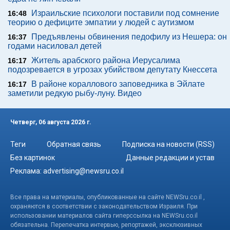
Израильские психологи поставили под сомнение
16:48
теорию о дефиците эмпатии у людей с аутизмом
Предъявлены обвинения педофилу из Нешера: он
16:37
годами насиловал детей
Житель арабского района Иерусалима
16:17
подозревается в угрозах убийством депутату Кнессета
В районе кораллового заповедника в Эйлате
16:17
заметили редкую рыбу-луну. Видео
Четверг, 06 августа 2026 г.
Теги
Обратная связь
Подписка на новости (RSS)
Без картинок
Данные редакции и устав
Реклама:
advertising@newsru.co.il
Все права на материалы, опубликованные на сайте NEWSru.co.il ,
охраняются в соответствии с законодательством Израиля. При
использовании материалов сайта гиперссылка на NEWSru.co.il
обязательна. Перепечатка интервью, репортажей, эксклюзивных