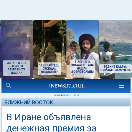
ИСПАНЕЦ ЗРЯ
НАПАЛ НА
РЕЗЕРВИСТА
ЦАХАЛА
27 ОКТЯБРЯ 2013
|
15:29
БЛИЖНИЙ ВОСТОК
В Иране объявлена
денежная премия за