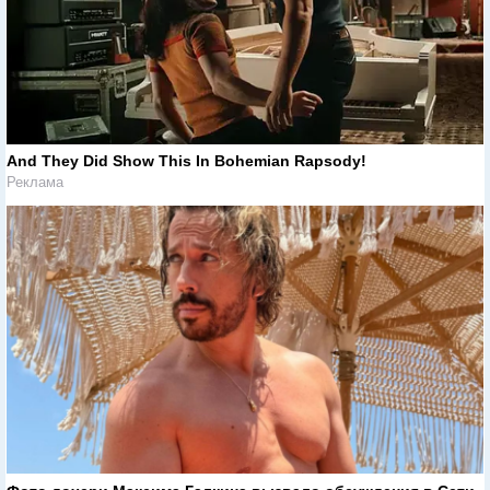
And They Did Show This In Bohemian Rapsody!
Реклама