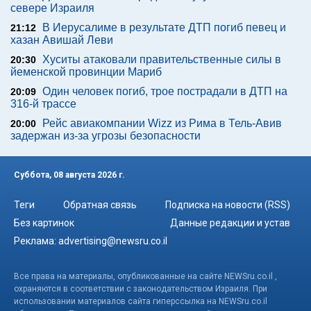
севере Израиля
В Иерусалиме в результате ДТП погиб певец и
21:12
хазан Авишай Леви
Хуситы атаковали правительственные силы в
20:30
йеменской провинции Мариб
Один человек погиб, трое пострадали в ДТП на
20:09
316-й трассе
Рейс авиакомпании Wizz из Рима в Тель-Авив
20:00
задержан из-за угрозы безопасности
Суббота, 08 августа 2026 г.
Теги
Обратная связь
Подписка на новости (RSS)
Без картинок
Данные редакции и устав
Реклама:
advertising@newsru.co.il
Все права на материалы, опубликованные на сайте NEWSru.co.il ,
охраняются в соответствии с законодательством Израиля. При
использовании материалов сайта гиперссылка на NEWSru.co.il