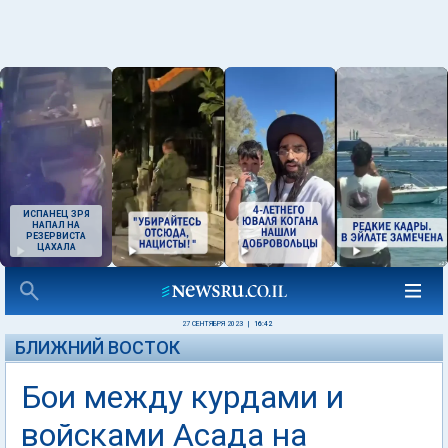
ИСПАНЕЦ ЗРЯ
НАПАЛ НА
РЕЗЕРВИСТА
ЦАХАЛА
27 СЕНТЯБРЯ 2023
|
16:42
БЛИЖНИЙ ВОСТОК
Бои между курдами и
войсками Асада на