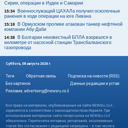
Сирии, операции в Иудее и Самарии
Военнослужащий ЦАХАЛа получил осколочные
15:34
ранения в ходе операции на юге Ливана
В Ормузском проливе атакован танкер нефтяной
15:18
компании Абу-Даби
В Болгарии неизвестный БПЛА взорвался в
14:38
километре от насосной станции Трансбалканского
газопровода
Суббота, 08 августа 2026 г.
Теги
Обратная связь
Подписка на новости (RSS)
Без картинок
Данные редакции и устав
Реклама:
advertising@newsru.co.il
Все права на материалы, опубликованные на сайте NEWSru.co.il ,
охраняются в соответствии с законодательством Израиля. При
использовании материалов сайта гиперссылка на NEWSru.co.il
обязательна. Перепечатка интервью, репортажей, эксклюзивных
статей без согласования с редакцией запрещена – в том числе в