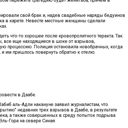
обом пережить трагедию будет женитьба, причем в
рировали свой брак и, надев свадебные наряды бедуинов
дка в карете. Невесте местные женщины сделали
ках.
деть что-то хорошее после кровопролитного теракта. Так
ты, все еще находящиеся в шоке от взрывов,
ную процессию. Полиция остановила новобрачных, когда
, и им пришлось повернуть обратно к отелю.
овести в Даабе.
Хабиб аль-Адли накануне заявил журналистам, что
крытию" недавних трех взрывов в Даабе, в результате
века, а также совершенных в среду попыток подрыва
ь-Гора на севере Синая.