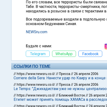
По его словам, все террористы были связ
Табе. В частности, террористы-смертники, по
находились в розыске в связи с терактами 
Все подозреваемые входили в подпольную г
основном бедуинами Синая.
NEWSru.com
Будьте с нами:
Telegram
WhatsApp
Facebook
ССЫЛКИ ПО ТЕМЕ
//
https://www.newsru.co.il/
//
Пресса
//
26 апреля 2006
Corriere della Sera: Нанести удар по Каиру и в кон
//
https://www.newsru.co.il/
//
Пресса
//
26 апреля 2006
Le Temps: "Джихадистам уже не нужны централиз
//
https://www.newsru.co.il/
//
Ближний Восток
//
26 апреля 
Египет может принять помощь ХАМАСа в расследов
//
https://www.newsru.co.il/
//
Ближний Восток
//
24 апреля 