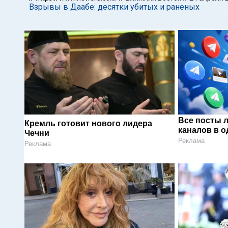
Взрывы в Даабе: десятки убитых и раненых
Все посты 
Кремль готовит нового лидера
каналов в о
Чечни
Реклама
Реклама