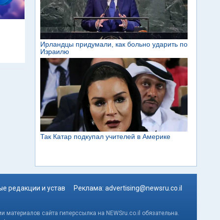
м
е редакции и устав
Реклама:
advertising@newsru.co.il
и материалов сайта гиперссылка на NEWSru.co.il обязательна.