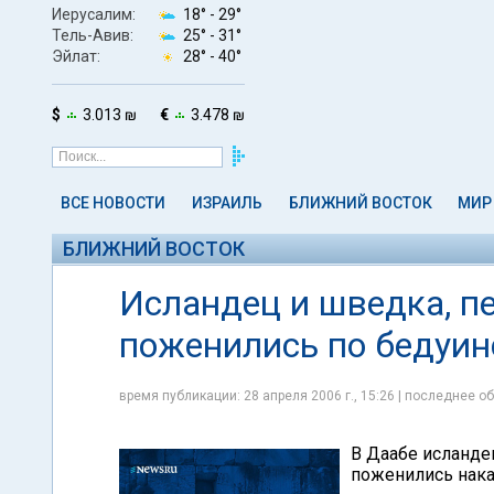
Иерусалим:
18° -
29°
Тель-Авив:
25° -
31°
Эйлат:
28° -
40°
$
3.013 ₪
€
3.478 ₪
ВСЕ НОВОСТИ
ИЗРАИЛЬ
БЛИЖНИЙ ВОСТОК
МИР
БЛИЖНИЙ ВОСТОК
Исландец и шведка, пе
поженились по бедуи
время публикации: 28 апреля 2006 г., 15:26 | последнее об
В Даабе исланде
поженились нака