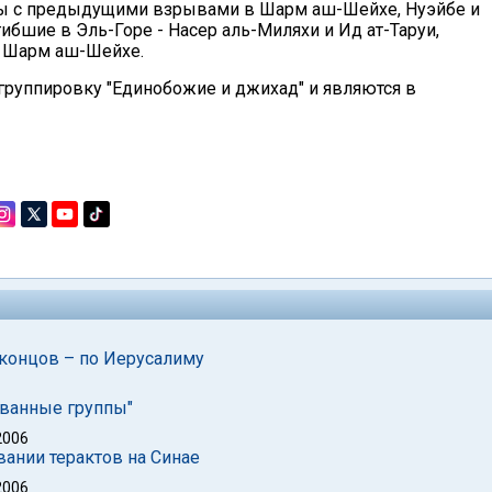
аны с предыдущими взрывами в Шарм аш-Шейхе, Нуэйбе и
гибшие в Эль-Горе - Насер аль-Миляхи и Ид ат-Таруи,
в Шарм аш-Шейхе.
руппировку "Единобожие и джихад" и являются в
це концов – по Иерусалиму
ованные группы"
2006
ании терактов на Синае
2006