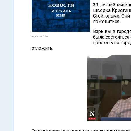
39-летний жител
шведка Кристина
Стокгольме. Они
пожениться.
Взрывы в городе 
была состояться
expressen.se
проехать по горо
отложить.