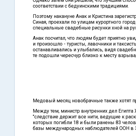
Однако затем они решили, что лучшим спос
соответствии с бедуинскими традициями.
Поэтому накануне Анак и Кристина зарегист
Синая, проехали по улицам курортного горо
специальные свадебные рисунки хной на ру
Анак посчитал, что людям будет приятно уви
и произошло - туристы, лавочники и таксис
останавливались и улыбались, видя свадеб
те подошли чересчур близко к месту взрыва
Медовый месяц новобрачные также хотят пр
Между тем, министр внутренних дел Египта 
"следствие держит все нити, ведущие к рас
которых погибли 18 и были ранены 83 чело
базы международных наблюдателей ООН в Эл