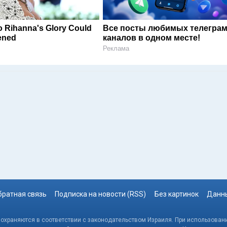
 Rihanna's Glory Could
Все посты любимых телегра
ened
каналов в одном месте!
Реклама
братная связь
Подписка на новости (RSS)
Без картинок
Данны
, охраняются в соответствии с законодательством Израиля. При использовани