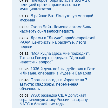
"Мекорот" обратилась в БАГАЦ с
07:36
петицией против правительства и
муниципалитетов
В районе Бат-Яма утонул молодой
07:17
мужчина
Около Бейт-Шемеша автомобиль
07:09
насмерть сбил велосипедиста
Драмы в "Ликуде", арабо-еврейский
07:07
РААМ, центристы на распутье. Итоги
недели
"Моя хуцпа здесь мне подходит".
06:32
Татьяна Глезер в передаче "Детский
недетский вопрос"
1036-й день войны: действия в Газе
06:25
и Ливане, операции в Иудее и Самарии
Прогноз погоды в Израиле на 7
05:45
августа: спад жары, переменная
облачность
WSJ: разведка США допускает
05:08
ограниченную атаку России на страну
NATO в ближайшие годы