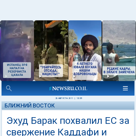
ИСПАНЕЦ ЗРЯ
НАПАЛ НА
РЕЗЕРВИСТА
ЦАХАЛА
28 АВГУСТА 2011
|
13:39
БЛИЖНИЙ ВОСТОК
Эхуд Барак похвалил ЕС за
свержение Каддафи и