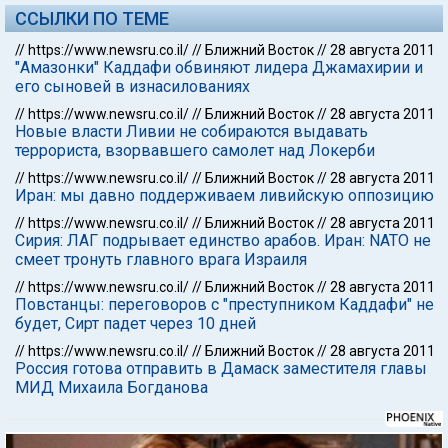
ССЫЛКИ ПО ТЕМЕ
//
https://www.newsru.co.il/
//
Ближний Восток
//
28 августа 2011
"Амазонки" Каддафи обвиняют лидера Джамахирии и
его сыновей в изнасилованиях
//
https://www.newsru.co.il/
//
Ближний Восток
//
28 августа 2011
Новые власти Ливии не собираются выдавать
террориста, взорвавшего самолет над Локерби
//
https://www.newsru.co.il/
//
Ближний Восток
//
28 августа 2011
Иран: мы давно поддерживаем ливийскую оппозицию
//
https://www.newsru.co.il/
//
Ближний Восток
//
28 августа 2011
Сирия: ЛАГ подрывает единство арабов. Иран: NATO не
смеет тронуть главного врага Израиля
//
https://www.newsru.co.il/
//
Ближний Восток
//
28 августа 2011
Повстанцы: переговоров с "преступником Каддафи" не
будет, Сирт падет через 10 дней
//
https://www.newsru.co.il/
//
Ближний Восток
//
28 августа 2011
Россия готова отправить в Дамаск заместителя главы
МИД Михаила Богданова