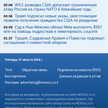
WSJ: разведка США допускает ограниченную
05:08
атаку России на страну NATO в ближайшие годы
Трамп подписал новые указы, ужесточающие
04:46
правила получения гражданства США по рождению
Суд в Нью-Мексико обязал Meta выплатить $567
03:09
млн на помощь подросткам и лимитировать соцсети
Турция, Саудовская Аравия и Пакистан подпишут
01:37
соглашение о совместной обороне
Пятница, 07 августа 2026 г.
Теги
Обратная связь
Подписка на новости (RSS)
Без картинок
Данные редакции и устав
Реклама:
advertising@newsru.co.il
Все права на материалы, опубликованные на сайте NEWSru.co.il ,
охраняются в соответствии с законодательством Израиля. При
использовании материалов сайта гиперссылка на NEWSru.co.il
обязательна. Перепечатка интервью, репортажей, эксклюзивных