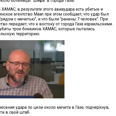
коло больницы "Шифа" в городе Газы.
ХАМАС, в результате этого авиаудара есть убитые и
нское агентство Maan при этом сообщает, что удар был
"рядом с мечетью", и что были "ранены 7 человек". При
ство передает, что к востоку от города Газа израильскими
убиты трое боевиков ХАМАС, которые пытались
ильскую территорию.
сения удара по цели около мечети в Газе, подчеркнув,
и в свой штаб.