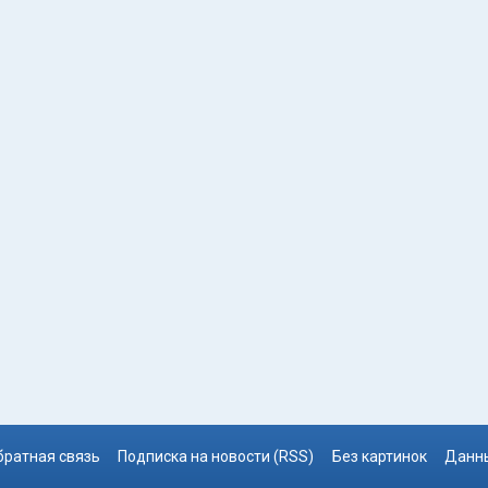
братная связь
Подписка на новости (RSS)
Без картинок
Данны