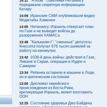
"А-Йом": советники Нетаниягу
14:11
передавали секретную информацию
Катару
Иранские СМИ опубликовали видео
14:09
Моджтабы Хаменеи
Нетаниягу: Израиль отвергает план
14:05
по Газе и не выведет войска до
разоружения ХАМАСа
"Калькалист": "сменные" депутаты
13:48
Кнессета получат 676 тысяч шекелей за
работу на каникулах
1038-й день войны: действия в Газе,
13:42
Ливане и Сирии, операции в Иудее и
Самарии
Ребенка оставили в машине в Лоде,
13:34
он в критическом состоянии
Дипломат еврейского
13:00
происхождения из Коста-Рики,
критикующая Израиль, может возглавить
ООН
Состояние здоровья Джо Байдена
12:25