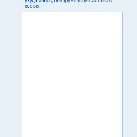
ухудшилось, обнаружены метастазы в
костях