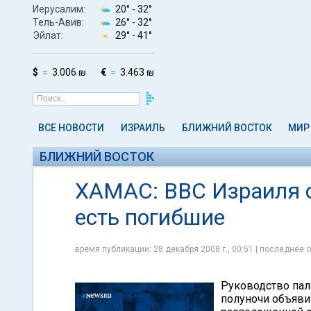
Иерусалим:
20° -
32°
Тель-Авив:
26° -
32°
Эйлат:
29° -
41°
$
3.006 ₪
€
3.463 ₪
ВСЕ НОВОСТИ
ИЗРАИЛЬ
БЛИЖНИЙ ВОСТОК
МИР
БЛИЖНИЙ ВОСТОК
ХАМАС: ВВС Израиля о
есть погибшие
время публикации: 28 декабря 2008 г., 00:51 | последнее о
Руководство пал
полуночи объявил