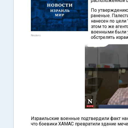
расположенной о
По утверждению 
раненые. Палести
нанесен по цели 
этом то же агент
военными были 
Reuters
обстрелять изра
Израильские военные подтвердили факт нане
что боевики ХАМАС превратили здание мечет