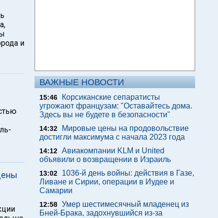
ть
а,
ты
орода и
ВАЖНЫЕ НОВОСТИ
Корсиканские сепаратисты
15:46
угрожают французам: "Оставайтесь дома.
астью
Здесь вы не будете в безопасности"
Мировые цены на продовольствие
14:32
ль-
достигли максимума с начала 2023 года
Авиакомпании KLM и United
14:12
объявили о возвращении в Израиль
1036-й день войны: действия в Газе,
13:02
дены
Ливане и Сирии, операции в Иудее и
Самарии
Умер шестимесячный младенец из
12:58
кции
Бней-Брака, задохнувшийся из-за