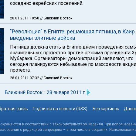
соседних еврейских поселений.
28.01.2011 10:50
// Ближний Восток
"Революция" в Египте: решающая пятница, в Каир
введены элитные войска
Пятница должна стать в Египте днем проведения сам
значительных протестов против режима президента Х
Мубарака. Организаторы демонстраций заявляют, что
сегодня планируются небывалые по массовости акци
протеста.
28.01.2011 07:32
// Ближний Восток
Ближний Восток :: 28 января 2011 г.
братная связь
Подписка на новости (RSS)
Без картинок
Данны
, охраняются в соответствии с законодательством Израиля. При использовани
гласования с редакцией запрещена – в том числе в соцсетях. Использовани