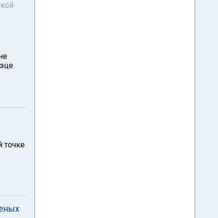
ской
не
эце.
й точке
неных