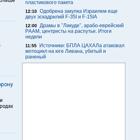
больше
пластикового пакета
Одобрена закупка Израилем еще
12:10
двух эскадрилий F-35I и F-15IA
Драмы в "Ликуде", арабо-еврейский
12:00
РААМ, центристы на распутье. Итоги
недели
.
Источники: БПЛА ЦАХАЛа атаковал
11:55
мотоцикл на юге Ливана, убитый и
раненый
орону
и
ородах