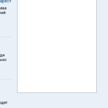
арест
лава
ний
ади
лько
одят