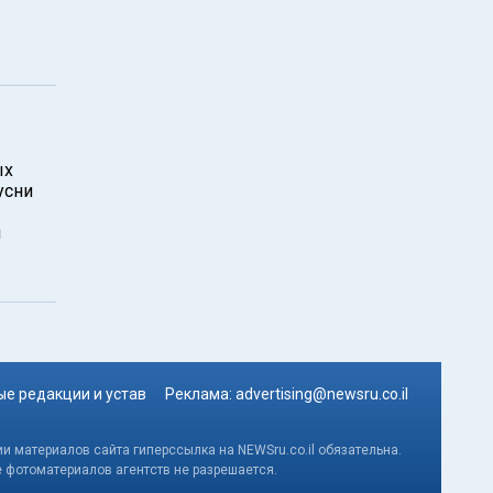
ых
усни
и
е редакции и устав
Реклама:
advertising@newsru.co.il
и материалов сайта гиперссылка на NEWSru.co.il обязательна.
е фотоматериалов агентств не разрешается.