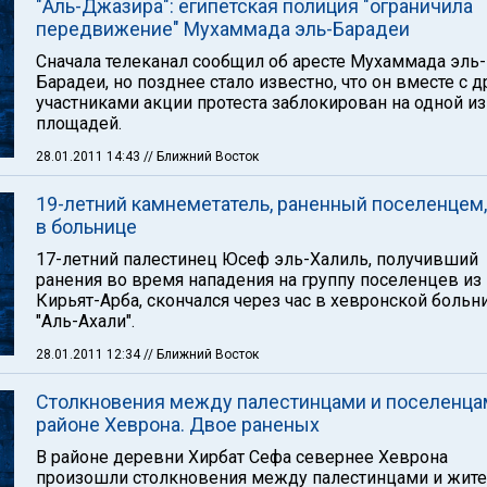
"Аль-Джазира": египетская полиция "ограничила
передвижение" Мухаммада эль-Барадеи
Сначала телеканал сообщил об аресте Мухаммада эль-
Барадеи, но позднее стало известно, что он вместе с 
участниками акции протеста заблокирован на одной из
площадей.
28.01.2011 14:43
// Ближний Восток
19-летний камнеметатель, раненный поселенцем,
в больнице
17-летний палестинец Юсеф эль-Халиль, получивший
ранения во время нападения на группу поселенцев из
Кирьят-Арба, скончался через час в хевронской больн
"Аль-Ахали".
28.01.2011 12:34
// Ближний Восток
Столкновения между палестинцами и поселенца
районе Хеврона. Двое раненых
В районе деревни Хирбат Сефа севернее Хеврона
произошли столкновения между палестинцами и жит