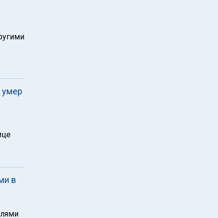
другими
 умер
ице
ми в
елями