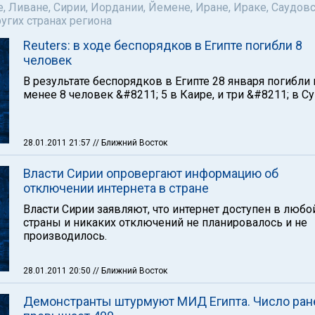
е, Ливане, Сирии, Иордании, Йемене, Иране, Ираке, Саудов
ругих странах региона
Reuters: в ходе беспорядков в Египте погибли 8
человек
В результате беспорядков в Египте 28 января погибли 
менее 8 человек &#8211; 5 в Каире, и три &#8211; в Су
28.01.2011 21:57
// Ближний Восток
Власти Сирии опровергают информацию об
отключении интернета в стране
Власти Сирии заявляют, что интернет доступен в любо
страны и никаких отключений не планировалось и не
производилось.
28.01.2011 20:50
// Ближний Восток
Демонстранты штурмуют МИД Египта. Число ра