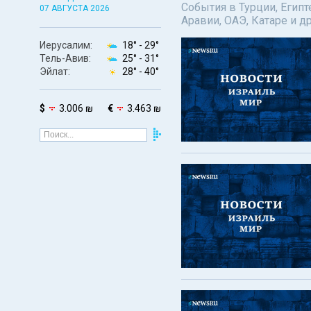
События в Турции, Египт
07 АВГУСТА 2026
Аравии, ОАЭ, Катаре и д
Иерусалим:
18° -
29°
Тель-Авив:
25° -
31°
Эйлат:
28° -
40°
$
3.006 ₪
€
3.463 ₪