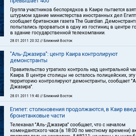
превышает 400
Группа участников беспорядков в Каире пытается взя
штурмом здание министерства иностранных дел Египт
сообщает британская газета The Guardian. Демонстран
попытались прорваться в одну из гостиниц в центре г
в здание государственной телекомпании.
28.01.2011 20:32
// Ближний Восток
"Аль-Джазира": центр Каира контролируют
демонстранты
Правительство утратило контроль над центральной ч
Каира. В центре столицы не осталось полицейских, эту
территорию контролируют демонстранты, сообщает "А
Джазира".
28.01.2011 19:40
// Ближний Восток
Египет: столкновения продолжаются, в Каир вве
бронетанковые части
Телеканал "Аль-Джазира" сообщает, что с началом
комендантского часа (в 18:00 по местному времени) а