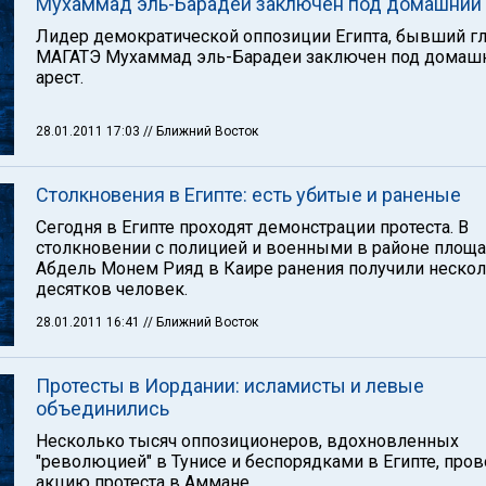
Мухаммад эль-Барадеи заключен под домашний 
Лидер демократической оппозиции Египта, бывший г
МАГАТЭ Мухаммад эль-Барадеи заключен под домаш
арест.
28.01.2011 17:03
// Ближний Восток
Столкновения в Египте: есть убитые и раненые
Сегодня в Египте проходят демонстрации протеста. В
столкновении с полицией и военными в районе площ
Абдель Монем Рияд в Каире ранения получили неско
десятков человек.
28.01.2011 16:41
// Ближний Восток
Протесты в Иордании: исламисты и левые
объединились
Несколько тысяч оппозиционеров, вдохновленных
"революцией" в Тунисе и беспорядками в Египте, пров
акцию протеста в Аммане.